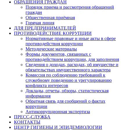
ОБРАЩЕНИЯ ГРАЖДАН
Порядок приема и рассмотрения обращений
граждан
Общественная приёмная
Горячая линия
ДЛЯ ПРЕДПРИНИМАТЕЛЕЙ
ПРОТИВОДЕЙСТВИЕ КОРРУПЦИИ
Нормативные правовые и иные акты в сфере
противодействия коррупции
Методические материалы
Формы документов, связанных с
противодействием коррупции, для заполнения
Сведения о доходах, расходах, об имуществе и
обязательствах имущественного характера
Комиссия по соблюдению требований к
служебному поведению и урегулированию
конфликта интересов
Доклады, отчеты, обзоры, статистическая
информация
Обратная связь для сообщений о фактах
коррупции
Антикоррупционная экспертиза
ПРЕСС-СЛУЖБА
КОНТАКТЫ
ЦЕНТР ГИГИЕНЫ И ЭПИДЕМИОЛОГИИ