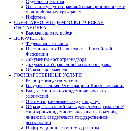
Судебная практика
Оказание услуг и правовой помощи инвалидам и
маломобильным гражданам
Инфотека
САНИТАРНО-ЭПИДЕМИОЛОГИЧЕСКАЯ
ОБСТАНОВКА
Выезжающим за рубеж
ДОКУМЕНТЫ
Федеральные законы
Постановления Правительства Российской
Федерации
Документы Роспотребнадзора
Документы Управления Роспотребнадзора
Образцы документов
ГОСУДАРСТВЕННЫЕ УСЛУГИ
Регистрация уведомлений
Государственная Регистрация и Лицензирование
Выдача санитарно-эпидемиологических
заключений
Оптимизированные стандарты услуг
Образцы заявлений на выдачу (переоформление)
санитарно-эпидемиологических заключений,
лицензий, свидетельств государственной
регистрации
Информационные системы, реестры