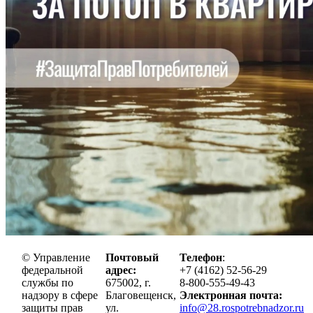
© Управление
Почтовый
Телефон
:
федеральной
адрес:
+7 (4162) 52-56-29
службы по
675002, г.
8-800-555-49-43
надзору в сфере
Благовещенск,
Электронная почта:
защиты прав
ул.
info@28.rospotrebnadzor.ru