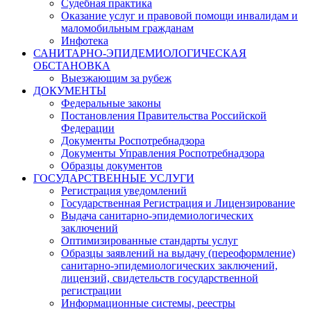
Судебная практика
Оказание услуг и правовой помощи инвалидам и
маломобильным гражданам
Инфотека
САНИТАРНО-ЭПИДЕМИОЛОГИЧЕСКАЯ
ОБСТАНОВКА
Выезжающим за рубеж
ДОКУМЕНТЫ
Федеральные законы
Постановления Правительства Российской
Федерации
Документы Роспотребнадзора
Документы Управления Роспотребнадзора
Образцы документов
ГОСУДАРСТВЕННЫЕ УСЛУГИ
Регистрация уведомлений
Государственная Регистрация и Лицензирование
Выдача санитарно-эпидемиологических
заключений
Оптимизированные стандарты услуг
Образцы заявлений на выдачу (переоформление)
санитарно-эпидемиологических заключений,
лицензий, свидетельств государственной
регистрации
Информационные системы, реестры