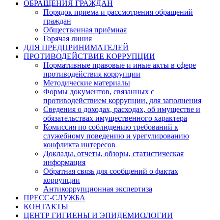
ОБРАЩЕНИЯ ГРАЖДАН
Порядок приема и рассмотрения обращений
граждан
Общественная приёмная
Горячая линия
ДЛЯ ПРЕДПРИНИМАТЕЛЕЙ
ПРОТИВОДЕЙСТВИЕ КОРРУПЦИИ
Нормативные правовые и иные акты в сфере
противодействия коррупции
Методические материалы
Формы документов, связанных с
противодействием коррупции, для заполнения
Сведения о доходах, расходах, об имуществе и
обязательствах имущественного характера
Комиссия по соблюдению требований к
служебному поведению и урегулированию
конфликта интересов
Доклады, отчеты, обзоры, статистическая
информация
Обратная связь для сообщений о фактах
коррупции
Антикоррупционная экспертиза
ПРЕСС-СЛУЖБА
КОНТАКТЫ
ЦЕНТР ГИГИЕНЫ И ЭПИДЕМИОЛОГИИ