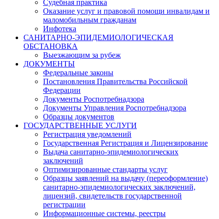
Судебная практика
Оказание услуг и правовой помощи инвалидам и
маломобильным гражданам
Инфотека
САНИТАРНО-ЭПИДЕМИОЛОГИЧЕСКАЯ
ОБСТАНОВКА
Выезжающим за рубеж
ДОКУМЕНТЫ
Федеральные законы
Постановления Правительства Российской
Федерации
Документы Роспотребнадзора
Документы Управления Роспотребнадзора
Образцы документов
ГОСУДАРСТВЕННЫЕ УСЛУГИ
Регистрация уведомлений
Государственная Регистрация и Лицензирование
Выдача санитарно-эпидемиологических
заключений
Оптимизированные стандарты услуг
Образцы заявлений на выдачу (переоформление)
санитарно-эпидемиологических заключений,
лицензий, свидетельств государственной
регистрации
Информационные системы, реестры