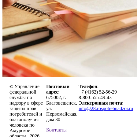
© Управление
Почтовый
Телефон
:
федеральной
адрес:
+7 (4162) 52-56-29
службы по
675002, г.
8-800-555-49-43
надзору в сфере
Благовещенск,
Электронная почта:
защиты прав
ул.
info@28.rospotrebnadzor.ru
потребителей и
Первомайская,
благополучия
дом 30
человека по
Контакты
Амурской
области , 2026