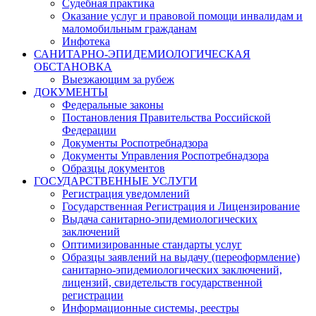
Судебная практика
Оказание услуг и правовой помощи инвалидам и
маломобильным гражданам
Инфотека
САНИТАРНО-ЭПИДЕМИОЛОГИЧЕСКАЯ
ОБСТАНОВКА
Выезжающим за рубеж
ДОКУМЕНТЫ
Федеральные законы
Постановления Правительства Российской
Федерации
Документы Роспотребнадзора
Документы Управления Роспотребнадзора
Образцы документов
ГОСУДАРСТВЕННЫЕ УСЛУГИ
Регистрация уведомлений
Государственная Регистрация и Лицензирование
Выдача санитарно-эпидемиологических
заключений
Оптимизированные стандарты услуг
Образцы заявлений на выдачу (переоформление)
санитарно-эпидемиологических заключений,
лицензий, свидетельств государственной
регистрации
Информационные системы, реестры