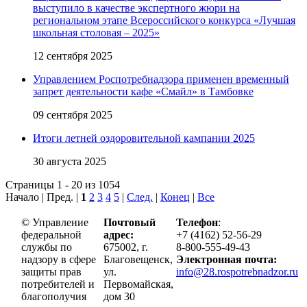
выступило в качестве экспертного жюри на
региональном этапе Всероссийского конкурса «Лучшая
школьная столовая – 2025»
12 сентября 2025
Управлением Роспотребнадзора применен временный
запрет деятельности кафе «Смайл» в Тамбовке
09 сентября 2025
Итоги летней оздоровительной кампании 2025
30 августа 2025
Страницы 1 - 20 из 1054
Начало | Пред. |
1
2
3
4
5
|
След.
|
Конец
|
Все
© Управление
Почтовый
Телефон
:
федеральной
адрес:
+7 (4162) 52-56-29
службы по
675002, г.
8-800-555-49-43
надзору в сфере
Благовещенск,
Электронная почта:
защиты прав
ул.
info@28.rospotrebnadzor.ru
потребителей и
Первомайская,
благополучия
дом 30