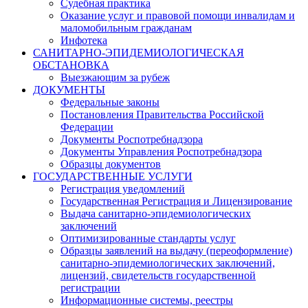
Судебная практика
Оказание услуг и правовой помощи инвалидам и
маломобильным гражданам
Инфотека
САНИТАРНО-ЭПИДЕМИОЛОГИЧЕСКАЯ
ОБСТАНОВКА
Выезжающим за рубеж
ДОКУМЕНТЫ
Федеральные законы
Постановления Правительства Российской
Федерации
Документы Роспотребнадзора
Документы Управления Роспотребнадзора
Образцы документов
ГОСУДАРСТВЕННЫЕ УСЛУГИ
Регистрация уведомлений
Государственная Регистрация и Лицензирование
Выдача санитарно-эпидемиологических
заключений
Оптимизированные стандарты услуг
Образцы заявлений на выдачу (переоформление)
санитарно-эпидемиологических заключений,
лицензий, свидетельств государственной
регистрации
Информационные системы, реестры