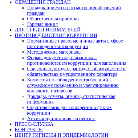
ОБРАЩЕНИЯ ГРАЖДАН
Порядок приема и рассмотрения обращений
граждан
Общественная приёмная
Горячая линия
ДЛЯ ПРЕДПРИНИМАТЕЛЕЙ
ПРОТИВОДЕЙСТВИЕ КОРРУПЦИИ
Нормативные правовые и иные акты в сфере
противодействия коррупции
Методические материалы
Формы документов, связанных с
противодействием коррупции, для заполнения
Сведения о доходах, расходах, об имуществе и
обязательствах имущественного характера
Комиссия по соблюдению требований к
служебному поведению и урегулированию
конфликта интересов
Доклады, отчеты, обзоры, статистическая
информация
Обратная связь для сообщений о фактах
коррупции
Антикоррупционная экспертиза
ПРЕСС-СЛУЖБА
КОНТАКТЫ
ЦЕНТР ГИГИЕНЫ И ЭПИДЕМИОЛОГИИ