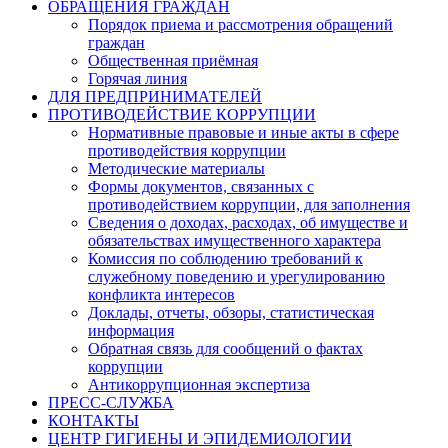
ОБРАЩЕНИЯ ГРАЖДАН
Порядок приема и рассмотрения обращений
граждан
Общественная приёмная
Горячая линия
ДЛЯ ПРЕДПРИНИМАТЕЛЕЙ
ПРОТИВОДЕЙСТВИЕ КОРРУПЦИИ
Нормативные правовые и иные акты в сфере
противодействия коррупции
Методические материалы
Формы документов, связанных с
противодействием коррупции, для заполнения
Сведения о доходах, расходах, об имуществе и
обязательствах имущественного характера
Комиссия по соблюдению требований к
служебному поведению и урегулированию
конфликта интересов
Доклады, отчеты, обзоры, статистическая
информация
Обратная связь для сообщений о фактах
коррупции
Антикоррупционная экспертиза
ПРЕСС-СЛУЖБА
КОНТАКТЫ
ЦЕНТР ГИГИЕНЫ И ЭПИДЕМИОЛОГИИ