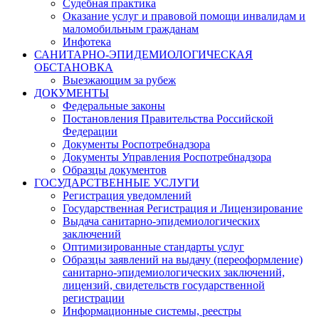
Судебная практика
Оказание услуг и правовой помощи инвалидам и
маломобильным гражданам
Инфотека
САНИТАРНО-ЭПИДЕМИОЛОГИЧЕСКАЯ
ОБСТАНОВКА
Выезжающим за рубеж
ДОКУМЕНТЫ
Федеральные законы
Постановления Правительства Российской
Федерации
Документы Роспотребнадзора
Документы Управления Роспотребнадзора
Образцы документов
ГОСУДАРСТВЕННЫЕ УСЛУГИ
Регистрация уведомлений
Государственная Регистрация и Лицензирование
Выдача санитарно-эпидемиологических
заключений
Оптимизированные стандарты услуг
Образцы заявлений на выдачу (переоформление)
санитарно-эпидемиологических заключений,
лицензий, свидетельств государственной
регистрации
Информационные системы, реестры