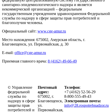
федеральную централизованную систему государственного
санитарно-эпидемиологического надзора и является
некоммерческой организацией – федеральным
государственным учреждением здравоохранения Федеральной
службы по надзору в сфере защиты прав потребителей и
благополучия человека.
Официальный сайт:
www.cge-amur.ru
Место нахождения: 675002, Амурская область, г.
Благовещенск, ул. Первомайская, д. 30
E-mail:
office@cge-amur.ru
Приемная главного врача:
8 (4162) 49-66-49
© Управление
Почтовый
Телефон
:
федеральной
адрес:
+7 (4162) 52-56-29
службы по
675002, г.
8-800-555-49-43
надзору в сфере
Благовещенск,
Электронная почта:
защиты прав
ул.
info@28.rospotrebnadzor.ru
потребителей и
Первомайская,