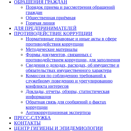
ОБРАЩЕНИЯ ГРАЖДАН
Порядок приема и рассмотрения обращений
граждан
Общественная приёмная
Горячая линия
ДЛЯ ПРЕДПРИНИМАТЕЛЕЙ
ПРОТИВОДЕЙСТВИЕ КОРРУПЦИИ
Нормативные правовые и иные акты в сфере
противодействия коррупции
Методические материалы
Формы документов, связанных с
противодействием коррупции, для заполнения
Сведения о доходах, расходах, об имуществе и
обязательствах имущественного характера
Комиссия по соблюдению требований к
служебному поведению и урегулированию
конфликта интересов
Доклады, отчеты, обзоры, статистическая
информация
Обратная связь для сообщений о фактах
коррупции
Антикоррупционная экспертиза
ПРЕСС-СЛУЖБА
КОНТАКТЫ
ЦЕНТР ГИГИЕНЫ И ЭПИДЕМИОЛОГИИ