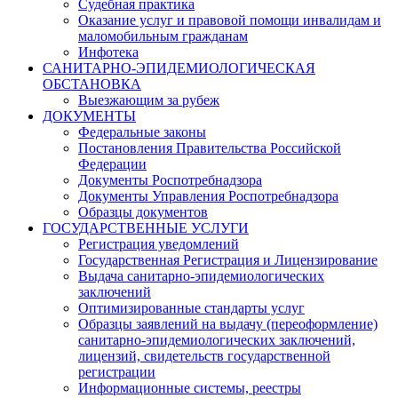
Судебная практика
Оказание услуг и правовой помощи инвалидам и
маломобильным гражданам
Инфотека
САНИТАРНО-ЭПИДЕМИОЛОГИЧЕСКАЯ
ОБСТАНОВКА
Выезжающим за рубеж
ДОКУМЕНТЫ
Федеральные законы
Постановления Правительства Российской
Федерации
Документы Роспотребнадзора
Документы Управления Роспотребнадзора
Образцы документов
ГОСУДАРСТВЕННЫЕ УСЛУГИ
Регистрация уведомлений
Государственная Регистрация и Лицензирование
Выдача санитарно-эпидемиологических
заключений
Оптимизированные стандарты услуг
Образцы заявлений на выдачу (переоформление)
санитарно-эпидемиологических заключений,
лицензий, свидетельств государственной
регистрации
Информационные системы, реестры