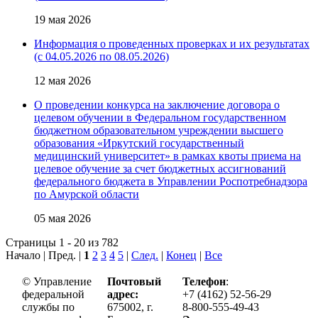
19 мая 2026
Информация о проведенных проверках и их результатах
(с 04.05.2026 по 08.05.2026)
12 мая 2026
О проведении конкурса на заключение договора о
целевом обучении в Федеральном государственном
бюджетном образовательном учреждении высшего
образования «Иркутский государственный
медицинский университет» в рамках квоты приема на
целевое обучение за счет бюджетных ассигнований
федерального бюджета в Управлении Роспотребнадзора
по Амурской области
05 мая 2026
Страницы 1 - 20 из 782
Начало | Пред. |
1
2
3
4
5
|
След.
|
Конец
|
Все
© Управление
Почтовый
Телефон
:
федеральной
адрес:
+7 (4162) 52-56-29
службы по
675002, г.
8-800-555-49-43