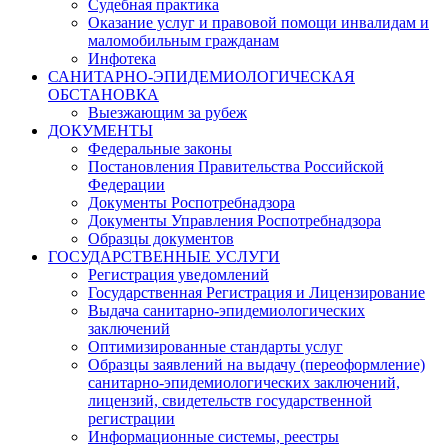
Судебная практика
Оказание услуг и правовой помощи инвалидам и
маломобильным гражданам
Инфотека
САНИТАРНО-ЭПИДЕМИОЛОГИЧЕСКАЯ
ОБСТАНОВКА
Выезжающим за рубеж
ДОКУМЕНТЫ
Федеральные законы
Постановления Правительства Российской
Федерации
Документы Роспотребнадзора
Документы Управления Роспотребнадзора
Образцы документов
ГОСУДАРСТВЕННЫЕ УСЛУГИ
Регистрация уведомлений
Государственная Регистрация и Лицензирование
Выдача санитарно-эпидемиологических
заключений
Оптимизированные стандарты услуг
Образцы заявлений на выдачу (переоформление)
санитарно-эпидемиологических заключений,
лицензий, свидетельств государственной
регистрации
Информационные системы, реестры