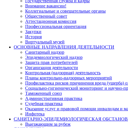
Государственная служба и кадры
Внимание вакансии!
Коллегиальные и совещательные органы
Общественный совет
Аттестационная комиссия
Профессиональная ориентация
Закупки
История
Виртуальный музей
ОСНОВНЫЕ НАПРАВЛЕНИЯ ДЕЯТЕЛЬНОСТИ
Санитарный надзор
Эпидемиологический надзор
Защита прав потребителей
Организация деятельности
Контрольная (надзорная) деятельность
Планы контрольно-надзорных мероприятий
Профилактика рисков причинения вреда (ущерба) 
Социально-гигиенический мониторинг и научно-пр
Таможенный союз
Административная практика
Судебная практика
Оказание услуг и правовой помощи инвалидам и 
Инфотека
САНИТАРНО-ЭПИДЕМИОЛОГИЧЕСКАЯ ОБСТАНО
Выезжающим за рубеж