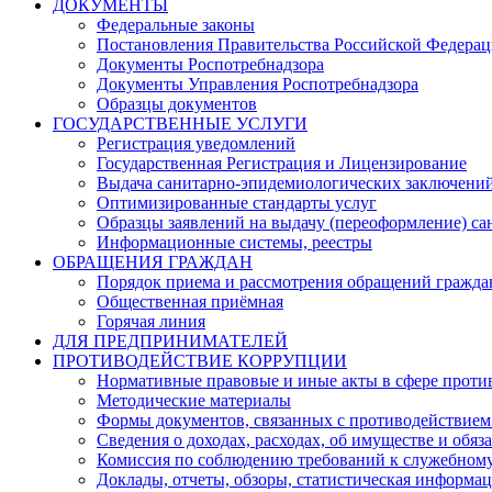
ДОКУМЕНТЫ
Федеральные законы
Постановления Правительства Российской Федера
Документы Роспотребнадзора
Документы Управления Роспотребнадзора
Образцы документов
ГОСУДАРСТВЕННЫЕ УСЛУГИ
Регистрация уведомлений
Государственная Регистрация и Лицензирование
Выдача санитарно-эпидемиологических заключени
Оптимизированные стандарты услуг
Образцы заявлений на выдачу (переоформление) са
Информационные системы, реестры
ОБРАЩЕНИЯ ГРАЖДАН
Порядок приема и рассмотрения обращений гражда
Общественная приёмная
Горячая линия
ДЛЯ ПРЕДПРИНИМАТЕЛЕЙ
ПРОТИВОДЕЙСТВИЕ КОРРУПЦИИ
Нормативные правовые и иные акты в сфере проти
Методические материалы
Формы документов, связанных с противодействием
Сведения о доходах, расходах, об имуществе и обяз
Комиссия по соблюдению требований к служебному
Доклады, отчеты, обзоры, статистическая информа