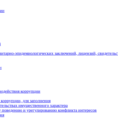
ции
й
нитарно-эпидемиологических заключений, лицензий, свидетельс
н
водействия коррупции
 коррупции, для заполнения
ательствах имущественного характера
 поведению и урегулированию конфликта интересов
ция