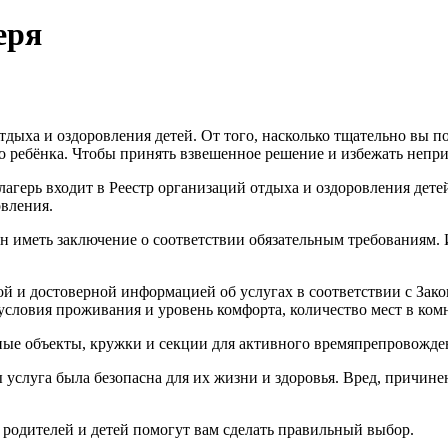
еря
тдыха и оздоровления детей. От того, насколько тщательно вы по
шего ребёнка. Чтобы принять взвешенное решение и избежать неп
лагерь входит в Реестр организаций отдыха и оздоровления дете
овления.
 иметь заключение о соответствии обязательным требованиям.
ой и достоверной информацией об услугах в соответствии с Зак
словия проживания и уровень комфорта, количество мест в комн
вные объекты, кружки и секции для активного времяпрепровожде
 услуга была безопасна для их жизни и здоровья. Вред, причин
 родителей и детей помогут вам сделать правильный выбор.