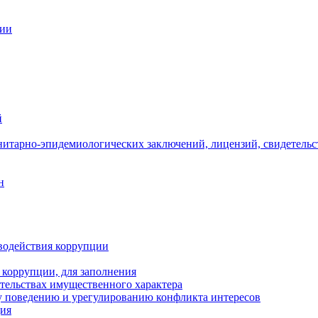
ции
й
нитарно-эпидемиологических заключений, лицензий, свидетельс
н
водействия коррупции
 коррупции, для заполнения
ательствах имущественного характера
 поведению и урегулированию конфликта интересов
ция