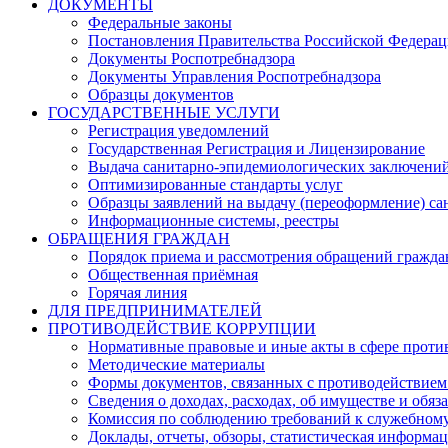
ДОКУМЕНТЫ
Федеральные законы
Постановления Правительства Российской Федера
Документы Роспотребнадзора
Документы Управления Роспотребнадзора
Образцы документов
ГОСУДАРСТВЕННЫЕ УСЛУГИ
Регистрация уведомлений
Государственная Регистрация и Лицензирование
Выдача санитарно-эпидемиологических заключени
Оптимизированные стандарты услуг
Образцы заявлений на выдачу (переоформление) са
Информационные системы, реестры
ОБРАЩЕНИЯ ГРАЖДАН
Порядок приема и рассмотрения обращений гражда
Общественная приёмная
Горячая линия
ДЛЯ ПРЕДПРИНИМАТЕЛЕЙ
ПРОТИВОДЕЙСТВИЕ КОРРУПЦИИ
Нормативные правовые и иные акты в сфере проти
Методические материалы
Формы документов, связанных с противодействием
Сведения о доходах, расходах, об имуществе и обяз
Комиссия по соблюдению требований к служебному
Доклады, отчеты, обзоры, статистическая информа