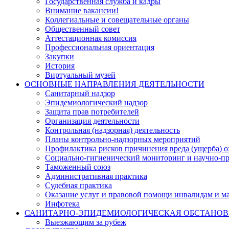
Государственная служба и кадры
Внимание вакансии!
Коллегиальные и совещательные органы
Общественный совет
Аттестационная комиссия
Профессиональная ориентация
Закупки
История
Виртуальный музей
ОСНОВНЫЕ НАПРАВЛЕНИЯ ДЕЯТЕЛЬНОСТИ
Санитарный надзор
Эпидемиологический надзор
Защита прав потребителей
Организация деятельности
Контрольная (надзорная) деятельность
Планы контрольно-надзорных мероприятий
Профилактика рисков причинения вреда (ущерба) 
Социально-гигиенический мониторинг и научно-пр
Таможенный союз
Административная практика
Судебная практика
Оказание услуг и правовой помощи инвалидам и 
Инфотека
САНИТАРНО-ЭПИДЕМИОЛОГИЧЕСКАЯ ОБСТАНО
Выезжающим за рубеж