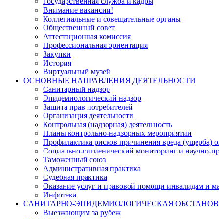
Государственная служба и кадры
Внимание вакансии!
Коллегиальные и совещательные органы
Общественный совет
Аттестационная комиссия
Профессиональная ориентация
Закупки
История
Виртуальный музей
ОСНОВНЫЕ НАПРАВЛЕНИЯ ДЕЯТЕЛЬНОСТИ
Санитарный надзор
Эпидемиологический надзор
Защита прав потребителей
Организация деятельности
Контрольная (надзорная) деятельность
Планы контрольно-надзорных мероприятий
Профилактика рисков причинения вреда (ущерба) 
Социально-гигиенический мониторинг и научно-пр
Таможенный союз
Административная практика
Судебная практика
Оказание услуг и правовой помощи инвалидам и 
Инфотека
САНИТАРНО-ЭПИДЕМИОЛОГИЧЕСКАЯ ОБСТАНО
Выезжающим за рубеж