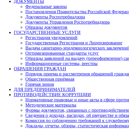
ДОКУМЕНТЫ
Федеральные законы
Постановления Правительства Российской Федера
Документы Роспотребнадзора
Документы Управления Роспотребнадзора
Образцы документов
ГОСУДАРСТВЕННЫЕ УСЛУГИ
Регистрация уведомлений
Государственная Регистрация и Лицензирование
Выдача санитарно-эпидемиологических заключени
Оптимизированные стандарты услуг
Образцы заявлений на выдачу (переоформление) са
Информационные системы, реестры
ОБРАЩЕНИЯ ГРАЖДАН
Порядок приема и рассмотрения обращений гражда
Общественная приёмная
Горячая линия
ДЛЯ ПРЕДПРИНИМАТЕЛЕЙ
ПРОТИВОДЕЙСТВИЕ КОРРУПЦИИ
Нормативные правовые и иные акты в сфере проти
Методические материалы
Формы документов, связанных с противодействием
Сведения о доходах, расходах, об имуществе и обяз
Комиссия по соблюдению требований к служебному
Доклады, отчеты, обзоры, статистическая информа