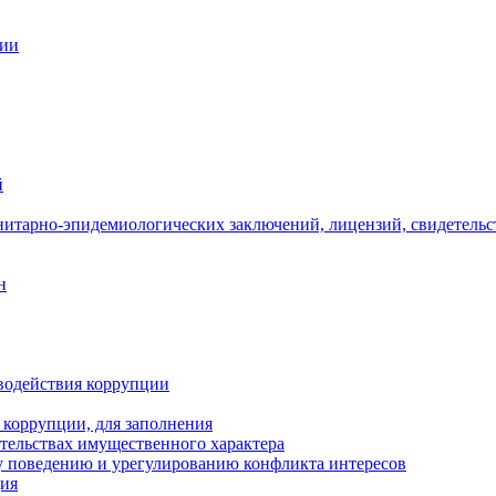
ции
й
нитарно-эпидемиологических заключений, лицензий, свидетельс
н
водействия коррупции
 коррупции, для заполнения
ательствах имущественного характера
 поведению и урегулированию конфликта интересов
ция