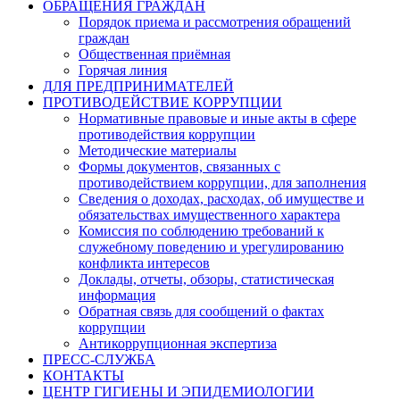
ОБРАЩЕНИЯ ГРАЖДАН
Порядок приема и рассмотрения обращений
граждан
Общественная приёмная
Горячая линия
ДЛЯ ПРЕДПРИНИМАТЕЛЕЙ
ПРОТИВОДЕЙСТВИЕ КОРРУПЦИИ
Нормативные правовые и иные акты в сфере
противодействия коррупции
Методические материалы
Формы документов, связанных с
противодействием коррупции, для заполнения
Сведения о доходах, расходах, об имуществе и
обязательствах имущественного характера
Комиссия по соблюдению требований к
служебному поведению и урегулированию
конфликта интересов
Доклады, отчеты, обзоры, статистическая
информация
Обратная связь для сообщений о фактах
коррупции
Антикоррупционная экспертиза
ПРЕСС-СЛУЖБА
КОНТАКТЫ
ЦЕНТР ГИГИЕНЫ И ЭПИДЕМИОЛОГИИ