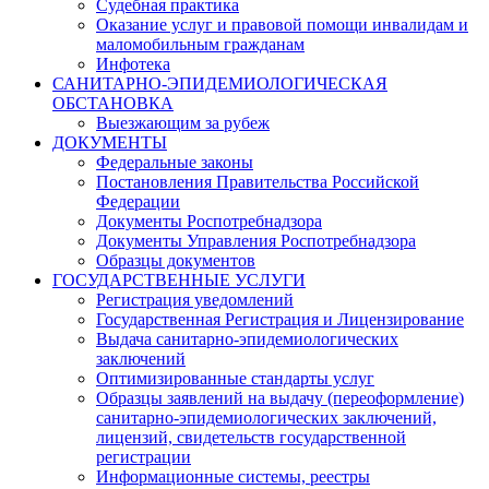
Судебная практика
Оказание услуг и правовой помощи инвалидам и
маломобильным гражданам
Инфотека
САНИТАРНО-ЭПИДЕМИОЛОГИЧЕСКАЯ
ОБСТАНОВКА
Выезжающим за рубеж
ДОКУМЕНТЫ
Федеральные законы
Постановления Правительства Российской
Федерации
Документы Роспотребнадзора
Документы Управления Роспотребнадзора
Образцы документов
ГОСУДАРСТВЕННЫЕ УСЛУГИ
Регистрация уведомлений
Государственная Регистрация и Лицензирование
Выдача санитарно-эпидемиологических
заключений
Оптимизированные стандарты услуг
Образцы заявлений на выдачу (переоформление)
санитарно-эпидемиологических заключений,
лицензий, свидетельств государственной
регистрации
Информационные системы, реестры