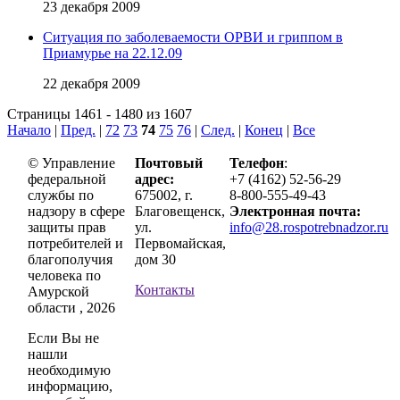
23 декабря 2009
Ситуация по заболеваемости ОРВИ и гриппом в
Приамурье на 22.12.09
22 декабря 2009
Страницы 1461 - 1480 из 1607
Начало
|
Пред.
|
72
73
74
75
76
|
След.
|
Конец
|
Все
© Управление
Почтовый
Телефон
:
федеральной
адрес:
+7 (4162) 52-56-29
службы по
675002, г.
8-800-555-49-43
надзору в сфере
Благовещенск,
Электронная почта:
защиты прав
ул.
info@28.rospotrebnadzor.ru
потребителей и
Первомайская,
благополучия
дом 30
человека по
Контакты
Амурской
области , 2026
Если Вы не
нашли
необходимую
информацию,