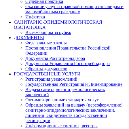
Судебная практика
Оказание услуг и правовой помощи инвалидам и
маломобильным гражданам
Инфотека
САНИТАРНО-ЭПИДЕМИОЛОГИЧЕСКАЯ
ОБСТАНОВКА
Выезжающим за рубеж
ДОКУМЕНТЫ
Федеральные законы
Постановления Правительства Российской
Федерации
Документы Роспотребнадзора
Документы Управления Роспотребнадзора
Образцы документов
ГОСУДАРСТВЕННЫЕ УСЛУГИ
Регистрация уведомлений
Государственная Регистрация и Лицензирование
Выдача санитарно-эпидемиологических
заключений
Оптимизированные стандарты услуг
Образцы заявлений на выдачу (переоформление)
санитарно-эпидемиологических заключений,
лицензий, свидетельств государственной
регистрации
Информационные системы, реестры