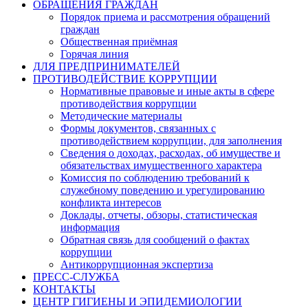
ОБРАЩЕНИЯ ГРАЖДАН
Порядок приема и рассмотрения обращений
граждан
Общественная приёмная
Горячая линия
ДЛЯ ПРЕДПРИНИМАТЕЛЕЙ
ПРОТИВОДЕЙСТВИЕ КОРРУПЦИИ
Нормативные правовые и иные акты в сфере
противодействия коррупции
Методические материалы
Формы документов, связанных с
противодействием коррупции, для заполнения
Сведения о доходах, расходах, об имуществе и
обязательствах имущественного характера
Комиссия по соблюдению требований к
служебному поведению и урегулированию
конфликта интересов
Доклады, отчеты, обзоры, статистическая
информация
Обратная связь для сообщений о фактах
коррупции
Антикоррупционная экспертиза
ПРЕСС-СЛУЖБА
КОНТАКТЫ
ЦЕНТР ГИГИЕНЫ И ЭПИДЕМИОЛОГИИ