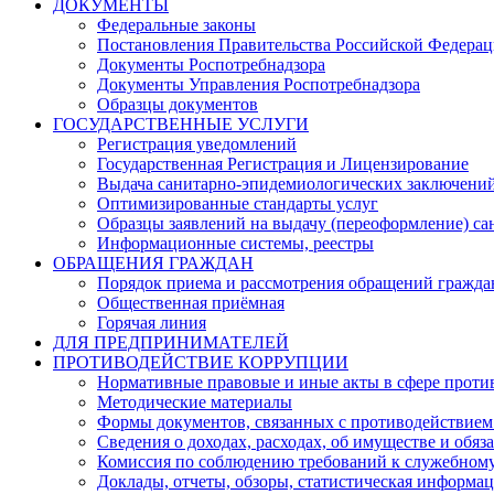
ДОКУМЕНТЫ
Федеральные законы
Постановления Правительства Российской Федера
Документы Роспотребнадзора
Документы Управления Роспотребнадзора
Образцы документов
ГОСУДАРСТВЕННЫЕ УСЛУГИ
Регистрация уведомлений
Государственная Регистрация и Лицензирование
Выдача санитарно-эпидемиологических заключени
Оптимизированные стандарты услуг
Образцы заявлений на выдачу (переоформление) са
Информационные системы, реестры
ОБРАЩЕНИЯ ГРАЖДАН
Порядок приема и рассмотрения обращений гражда
Общественная приёмная
Горячая линия
ДЛЯ ПРЕДПРИНИМАТЕЛЕЙ
ПРОТИВОДЕЙСТВИЕ КОРРУПЦИИ
Нормативные правовые и иные акты в сфере проти
Методические материалы
Формы документов, связанных с противодействием
Сведения о доходах, расходах, об имуществе и обяз
Комиссия по соблюдению требований к служебному
Доклады, отчеты, обзоры, статистическая информа