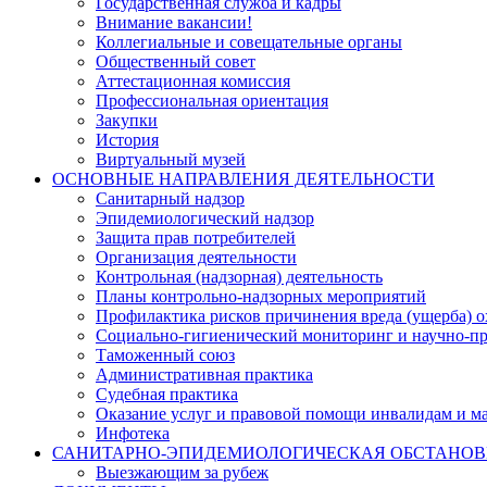
Государственная служба и кадры
Внимание вакансии!
Коллегиальные и совещательные органы
Общественный совет
Аттестационная комиссия
Профессиональная ориентация
Закупки
История
Виртуальный музей
ОСНОВНЫЕ НАПРАВЛЕНИЯ ДЕЯТЕЛЬНОСТИ
Санитарный надзор
Эпидемиологический надзор
Защита прав потребителей
Организация деятельности
Контрольная (надзорная) деятельность
Планы контрольно-надзорных мероприятий
Профилактика рисков причинения вреда (ущерба) 
Социально-гигиенический мониторинг и научно-пр
Таможенный союз
Административная практика
Судебная практика
Оказание услуг и правовой помощи инвалидам и 
Инфотека
САНИТАРНО-ЭПИДЕМИОЛОГИЧЕСКАЯ ОБСТАНО
Выезжающим за рубеж