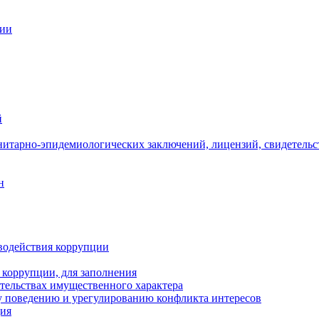
ции
й
нитарно-эпидемиологических заключений, лицензий, свидетельс
н
водействия коррупции
 коррупции, для заполнения
ательствах имущественного характера
 поведению и урегулированию конфликта интересов
ция