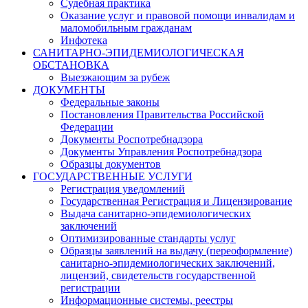
Судебная практика
Оказание услуг и правовой помощи инвалидам и
маломобильным гражданам
Инфотека
САНИТАРНО-ЭПИДЕМИОЛОГИЧЕСКАЯ
ОБСТАНОВКА
Выезжающим за рубеж
ДОКУМЕНТЫ
Федеральные законы
Постановления Правительства Российской
Федерации
Документы Роспотребнадзора
Документы Управления Роспотребнадзора
Образцы документов
ГОСУДАРСТВЕННЫЕ УСЛУГИ
Регистрация уведомлений
Государственная Регистрация и Лицензирование
Выдача санитарно-эпидемиологических
заключений
Оптимизированные стандарты услуг
Образцы заявлений на выдачу (переоформление)
санитарно-эпидемиологических заключений,
лицензий, свидетельств государственной
регистрации
Информационные системы, реестры