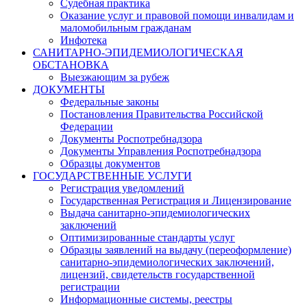
Судебная практика
Оказание услуг и правовой помощи инвалидам и
маломобильным гражданам
Инфотека
САНИТАРНО-ЭПИДЕМИОЛОГИЧЕСКАЯ
ОБСТАНОВКА
Выезжающим за рубеж
ДОКУМЕНТЫ
Федеральные законы
Постановления Правительства Российской
Федерации
Документы Роспотребнадзора
Документы Управления Роспотребнадзора
Образцы документов
ГОСУДАРСТВЕННЫЕ УСЛУГИ
Регистрация уведомлений
Государственная Регистрация и Лицензирование
Выдача санитарно-эпидемиологических
заключений
Оптимизированные стандарты услуг
Образцы заявлений на выдачу (переоформление)
санитарно-эпидемиологических заключений,
лицензий, свидетельств государственной
регистрации
Информационные системы, реестры