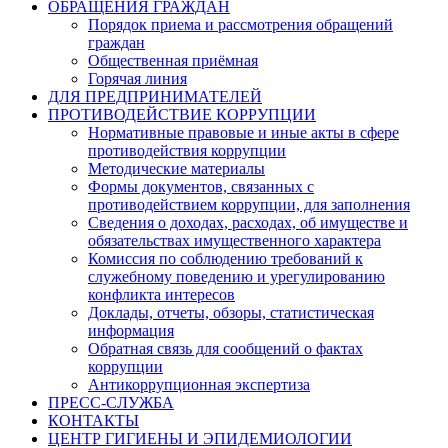
ОБРАЩЕНИЯ ГРАЖДАН
Порядок приема и рассмотрения обращений
граждан
Общественная приёмная
Горячая линия
ДЛЯ ПРЕДПРИНИМАТЕЛЕЙ
ПРОТИВОДЕЙСТВИЕ КОРРУПЦИИ
Нормативные правовые и иные акты в сфере
противодействия коррупции
Методические материалы
Формы документов, связанных с
противодействием коррупции, для заполнения
Сведения о доходах, расходах, об имуществе и
обязательствах имущественного характера
Комиссия по соблюдению требований к
служебному поведению и урегулированию
конфликта интересов
Доклады, отчеты, обзоры, статистическая
информация
Обратная связь для сообщений о фактах
коррупции
Антикоррупционная экспертиза
ПРЕСС-СЛУЖБА
КОНТАКТЫ
ЦЕНТР ГИГИЕНЫ И ЭПИДЕМИОЛОГИИ