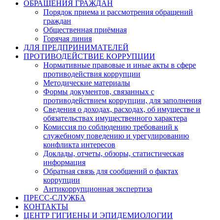
ОБРАЩЕНИЯ ГРАЖДАН
Порядок приема и рассмотрения обращений
граждан
Общественная приёмная
Горячая линия
ДЛЯ ПРЕДПРИНИМАТЕЛЕЙ
ПРОТИВОДЕЙСТВИЕ КОРРУПЦИИ
Нормативные правовые и иные акты в сфере
противодействия коррупции
Методические материалы
Формы документов, связанных с
противодействием коррупции, для заполнения
Сведения о доходах, расходах, об имуществе и
обязательствах имущественного характера
Комиссия по соблюдению требований к
служебному поведению и урегулированию
конфликта интересов
Доклады, отчеты, обзоры, статистическая
информация
Обратная связь для сообщений о фактах
коррупции
Антикоррупционная экспертиза
ПРЕСС-СЛУЖБА
КОНТАКТЫ
ЦЕНТР ГИГИЕНЫ И ЭПИДЕМИОЛОГИИ