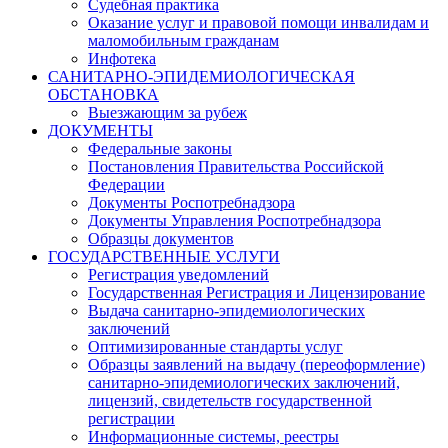
Судебная практика
Оказание услуг и правовой помощи инвалидам и
маломобильным гражданам
Инфотека
САНИТАРНО-ЭПИДЕМИОЛОГИЧЕСКАЯ
ОБСТАНОВКА
Выезжающим за рубеж
ДОКУМЕНТЫ
Федеральные законы
Постановления Правительства Российской
Федерации
Документы Роспотребнадзора
Документы Управления Роспотребнадзора
Образцы документов
ГОСУДАРСТВЕННЫЕ УСЛУГИ
Регистрация уведомлений
Государственная Регистрация и Лицензирование
Выдача санитарно-эпидемиологических
заключений
Оптимизированные стандарты услуг
Образцы заявлений на выдачу (переоформление)
санитарно-эпидемиологических заключений,
лицензий, свидетельств государственной
регистрации
Информационные системы, реестры