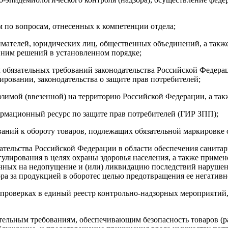
 по вопросам, отнесенных к компетенции отдела;
ателей, юридических лиц, общественных объединений, а также
 ним решений в установленном порядке;
 обязательных требований законодательства Российской Федера
ировании, законодательства о защите прав потребителей;
зимой (ввезенной) на территорию Российской Федерации, а такж
рмационный ресурс по защите прав потребителей (ГИР ЗПП);
ваний к обороту товаров, подлежащих обязательной маркировке
ательства Российской Федерации в области обеспечения санита
егулирования в целях охраны здоровья населения, а также приме
ленных на недопущение и (или) ликвидацию последствий наруш
а за продукцией в оборотес целью предотвращения ее негативно
проверках в единый реестр контрольно-надзорных мероприятий
зательным требованиям, обеспечивающим безопасность товаров (р