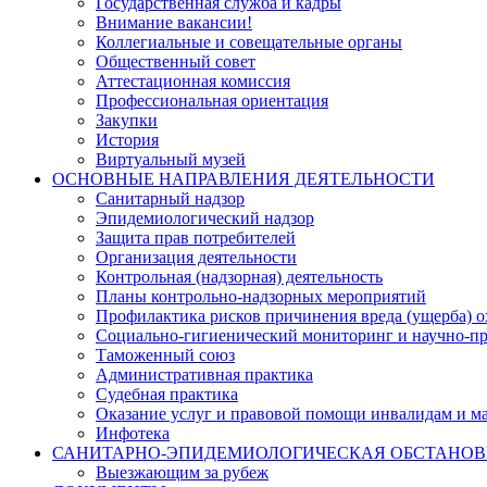
Государственная служба и кадры
Внимание вакансии!
Коллегиальные и совещательные органы
Общественный совет
Аттестационная комиссия
Профессиональная ориентация
Закупки
История
Виртуальный музей
ОСНОВНЫЕ НАПРАВЛЕНИЯ ДЕЯТЕЛЬНОСТИ
Санитарный надзор
Эпидемиологический надзор
Защита прав потребителей
Организация деятельности
Контрольная (надзорная) деятельность
Планы контрольно-надзорных мероприятий
Профилактика рисков причинения вреда (ущерба) 
Социально-гигиенический мониторинг и научно-пр
Таможенный союз
Административная практика
Судебная практика
Оказание услуг и правовой помощи инвалидам и 
Инфотека
САНИТАРНО-ЭПИДЕМИОЛОГИЧЕСКАЯ ОБСТАНО
Выезжающим за рубеж