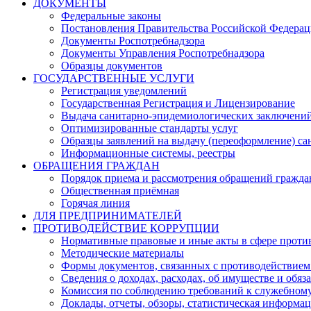
ДОКУМЕНТЫ
Федеральные законы
Постановления Правительства Российской Федера
Документы Роспотребнадзора
Документы Управления Роспотребнадзора
Образцы документов
ГОСУДАРСТВЕННЫЕ УСЛУГИ
Регистрация уведомлений
Государственная Регистрация и Лицензирование
Выдача санитарно-эпидемиологических заключени
Оптимизированные стандарты услуг
Образцы заявлений на выдачу (переоформление) са
Информационные системы, реестры
ОБРАЩЕНИЯ ГРАЖДАН
Порядок приема и рассмотрения обращений гражда
Общественная приёмная
Горячая линия
ДЛЯ ПРЕДПРИНИМАТЕЛЕЙ
ПРОТИВОДЕЙСТВИЕ КОРРУПЦИИ
Нормативные правовые и иные акты в сфере проти
Методические материалы
Формы документов, связанных с противодействием
Сведения о доходах, расходах, об имуществе и обяз
Комиссия по соблюдению требований к служебному
Доклады, отчеты, обзоры, статистическая информа