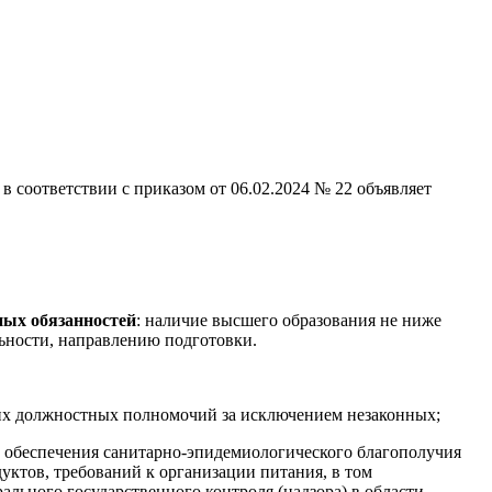
 соответствии с приказом от 06.02.2024 № 22 объявляет
ных обязанностей
: наличие высшего образования не ниже
льности, направлению подготовки.
 их должностных полномочий за исключением незаконных;
и обеспечения санитарно-эпидемиологического благополучия
уктов, требований к организации питания, в том
ального государственного контроля (надзора) в области