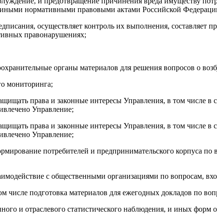
аблуждение, и предотвращение причинения вреда имуществу пот
и иными нормативными правовыми актами Российской Федераци
редписания,
осуществляет контроль их выполнения, составляет 
ативных
правонарушениях;
оохранительные органы материалов для решения вопросов о воз
го мониторинга;
ащищать права и законные интересы Управления, в том числе в
ривлечено Управление;
ащищать права и законные интересы Управления, в том числе в
ривлечено Управление;
рмирование потребителей и предпринимательского корпуса по 
заимодействие с общественными организациями по вопросам, вх
м числе подготовка материалов для ежегодных докладов по воп
ного и отраслевого статистического наблюдения, и иных форм о