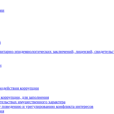
ции
й
нитарно-эпидемиологических заключений, лицензий, свидетельс
н
водействия коррупции
 коррупции, для заполнения
ательствах имущественного характера
 поведению и урегулированию конфликта интересов
ция