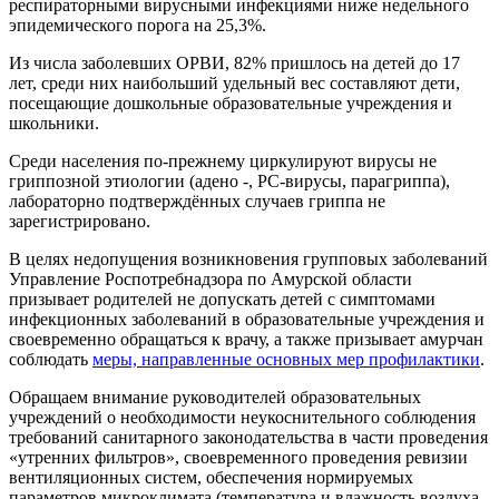
респираторными вирусными инфекциями ниже недельного
эпидемического порога на 25,3%.
Из числа заболевших ОРВИ, 82% пришлось на детей до 17
лет, среди них наибольший удельный вес составляют дети,
посещающие дошкольные образовательные учреждения и
школьники.
Среди населения по-прежнему циркулируют вирусы не
гриппозной этиологии (адено -, РС-вирусы, парагриппа),
лабораторно подтверждённых случаев гриппа не
зарегистрировано.
В целях недопущения возникновения групповых заболеваний
Управление Роспотребнадзора по Амурской области
призывает родителей не допускать детей с симптомами
инфекционных заболеваний в образовательные учреждения и
своевременно обращаться к врачу, а также
призывает амурчан
соблюдать
меры, направленные
основных мер профилактики
.
Обращаем внимание руководителей образовательных
учреждений о необходимости неукоснительного соблюдения
требований санитарного законодательства в части проведения
«утренних фильтров», своевременного проведения ревизии
вентиляционных систем, обеспечения нормируемых
параметров микроклимата (температура и влажность воздуха,