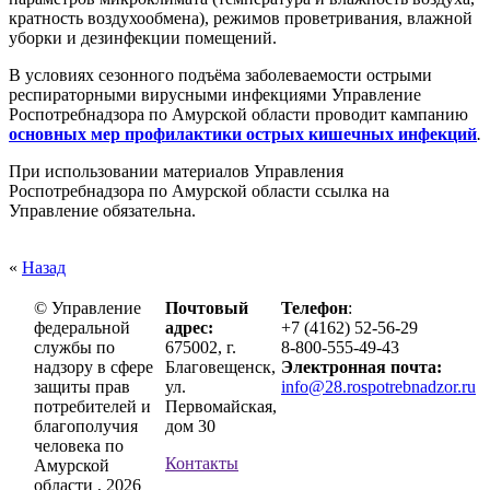
кратность воздухообмена), режимов проветривания, влажной
уборки и дезинфекции помещений.
В условиях сезонного подъёма заболеваемости острыми
респираторными вирусными инфекциями Управление
Роспотребнадзора по Амурской области проводит кампанию
основных мер профилактики острых кишечных инфекций
.
При использовании материалов Управления
Роспотребнадзора по Амурской области ссылка на
Управление обязательна.
«
Назад
© Управление
Почтовый
Телефон
:
федеральной
адрес:
+7 (4162) 52-56-29
службы по
675002, г.
8-800-555-49-43
надзору в сфере
Благовещенск,
Электронная почта:
защиты прав
ул.
info@28.rospotrebnadzor.ru
потребителей и
Первомайская,
благополучия
дом 30
человека по
Контакты
Амурской
области , 2026