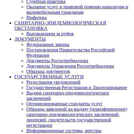
Судебная практика
Оказание услуг и правовой помощи инвалидам и
маломобильным гражданам
Инфотека
САНИТАРНО-ЭПИДЕМИОЛОГИЧЕСКАЯ
ОБСТАНОВКА
Выезжающим за рубеж
ДОКУМЕНТЫ
Федеральные законы
Постановления Правительства Российской
Федерации
Документы Роспотребнадзора
Документы Управления Роспотребнадзора
Образцы документов
ГОСУДАРСТВЕННЫЕ УСЛУГИ
Регистрация уведомлений
Государственная Регистрация и Лицензирование
Выдача санитарно-эпидемиологических
заключений
Оптимизированные стандарты услуг
Образцы заявлений на выдачу (переоформление)
санитарно-эпидемиологических заключений,
лицензий, свидетельств государственной
регистрации
Информационные системы, реестры