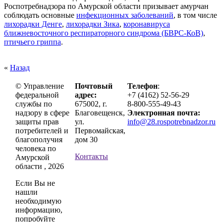
Роспотребнадзора по Амурской области призывает амурчан
соблюдать основные
инфекционных заболеваний
, в том числе
лихорадки Денге
,
лихорадки Зика
,
коронавируса
ближневосточного респираторного синдрома (БВРС-КоВ)
,
птичьего гриппа
.
«
Назад
© Управление
Почтовый
Телефон
:
федеральной
адрес:
+7 (4162) 52-56-29
службы по
675002, г.
8-800-555-49-43
надзору в сфере
Благовещенск,
Электронная почта:
защиты прав
ул.
info@28.rospotrebnadzor.ru
потребителей и
Первомайская,
благополучия
дом 30
человека по
Контакты
Амурской
области , 2026
Если Вы не
нашли
необходимую
информацию,
попробуйте