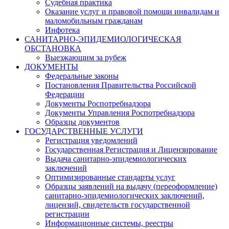
Судебная практика
Оказание услуг и правовой помощи инвалидам и
маломобильным гражданам
Инфотека
САНИТАРНО-ЭПИДЕМИОЛОГИЧЕСКАЯ
ОБСТАНОВКА
Выезжающим за рубеж
ДОКУМЕНТЫ
Федеральные законы
Постановления Правительства Российской
Федерации
Документы Роспотребнадзора
Документы Управления Роспотребнадзора
Образцы документов
ГОСУДАРСТВЕННЫЕ УСЛУГИ
Регистрация уведомлений
Государственная Регистрация и Лицензирование
Выдача санитарно-эпидемиологических
заключений
Оптимизированные стандарты услуг
Образцы заявлений на выдачу (переоформление)
санитарно-эпидемиологических заключений,
лицензий, свидетельств государственной
регистрации
Информационные системы, реестры