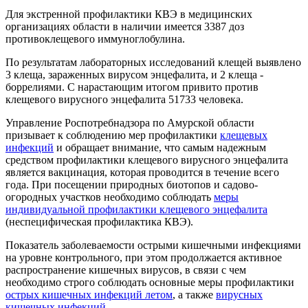
Для экстренной профилактики КВЭ в медицинских
организациях области в наличии имеется 3387 доз
противоклещевого иммуноглобулина.
По результатам лабораторных исследований клещей выявлено
3 клеща, зараженных вирусом энцефалита, и 2 клеща -
боррелиями. С нарастающим итогом привито против
клещевого вирусного энцефалита 51733
человека
.
Управление Роспотребнадзора по Амурской области
призывает к соблюдению мер профилактики
клещевых
инфекций
и обращает внимание, что самым надежным
средством профилактики клещевого вирусного энцефалита
является вакцинация, которая проводится в течение всего
года. При посещении природных биотопов и садово-
огородных участков необходимо соблюдать
меры
индивидуальной профилактики клещевого энцефалита
(неспецифическая профилактика КВЭ).
Показатель заболеваемости острыми кишечными инфекциями
на уровне контрольного, при этом продолжается активное
распространение кишечных вирусов, в связи с чем
необходимо строго соблюдать основные меры профилактики
острых кишечных инфекций летом
, а также
вирусных
кишечных инфекций
.