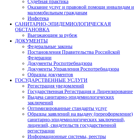
Судебная практика
Оказание услуг и правовой помощи инвалидам и
маломобильным гражданам
Инфотека
САНИТАРНО-ЭПИДЕМИОЛОГИЧЕСКАЯ
ОБСТАНОВКА
Выезжающим за рубеж
ДОКУМЕНТЫ
Федеральные законы
Постановления Правительства Российской
Федерации
Документы Роспотребнадзора
Документы Управления Роспотребнадзора
Образцы документов
ГОСУДАРСТВЕННЫЕ УСЛУГИ
Регистрация уведомлений
Государственная Регистрация и Лицензирование
Выдача санитарно-эпидемиологических
заключений
Оптимизированные стандарты услуг
Образцы заявлений на выдачу (переоформление)
санитарно-эпидемиологических заключений,
лицензий, свидетельств государственной
регистрации
Информационные системы, реестры