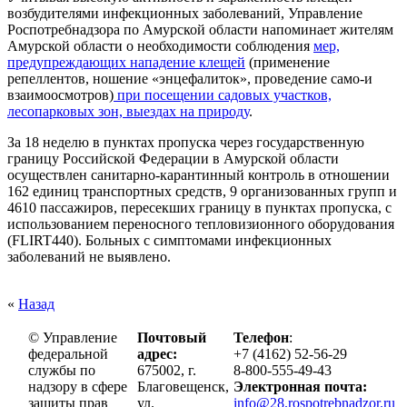
возбудителями инфекционных заболеваний, Управление
Роспотребнадзора по Амурской области напоминает жителям
Амурской области о необходимости соблюдения
мер,
предупреждающих нападение клещей
(применение
репеллентов, ношение «энцефалиток», проведение само-и
взаимоосмотров)
при посещении садовых участков,
лесопарковых зон, выездах на природу
.
За 18 неделю в пунктах пропуска через государственную
границу Российской Федерации в Амурской области
осуществлен санитарно-карантинный контроль в отношении
162 единиц транспортных средств, 9 организованных групп и
4610 пассажиров, пересекших границу в пунктах пропуска, с
использованием переносного тепловизионного оборудования
(
FLIR
T
440). Больных с симптомами инфекционных
заболеваний не выявлено.
«
Назад
© Управление
Почтовый
Телефон
:
федеральной
адрес:
+7 (4162) 52-56-29
службы по
675002, г.
8-800-555-49-43
надзору в сфере
Благовещенск,
Электронная почта:
защиты прав
ул.
info@28.rospotrebnadzor.ru