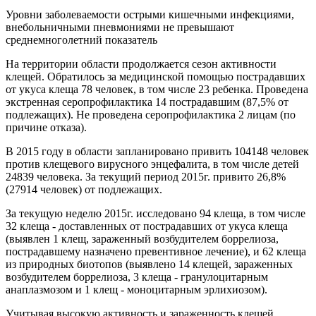
Уровни заболеваемости острыми кишечными инфекциями,
внебольничными пневмониями не превышают
среднемноголетний показатель
Н
а территории области продолжается сезон активности
клещей. Обратилось за медицинской помощью пострадавших
от укуса клеща 78 человек, в том числе 23 ребенка. Проведена
экстренная серопрофилактика 14 пострадавшим (87,5% от
подлежащих). Не проведена серопрофилактика 2 лицам (по
причине отказа).
В 2015 году в области запланировано привить 104148 человек
против клещевого вирусного энцефалита, в том числе детей
24839 человека. За текущий период 2015г. привито 26,8%
(27914 человек) от подлежащих.
За текущую неделю 2015г. исследовано 94 клеща, в том числе
32 клеща - доставленных от пострадавших от укуса клеща
(выявлен 1 клещ, зараженный возбудителем боррелиоза,
пострадавшему назначено превентивное лечение), и 62 клеща
из природных биотопов (выявлено 14 клещей, зараженных
возбудителем боррелиоза, 3 клеща - гранулоцитарным
анаплазмозом и 1 клещ - моноцитарным эрлихиозом).
Учитывая высокую активность и зараженность клещей