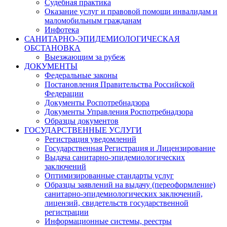
Судебная практика
Оказание услуг и правовой помощи инвалидам и
маломобильным гражданам
Инфотека
САНИТАРНО-ЭПИДЕМИОЛОГИЧЕСКАЯ
ОБСТАНОВКА
Выезжающим за рубеж
ДОКУМЕНТЫ
Федеральные законы
Постановления Правительства Российской
Федерации
Документы Роспотребнадзора
Документы Управления Роспотребнадзора
Образцы документов
ГОСУДАРСТВЕННЫЕ УСЛУГИ
Регистрация уведомлений
Государственная Регистрация и Лицензирование
Выдача санитарно-эпидемиологических
заключений
Оптимизированные стандарты услуг
Образцы заявлений на выдачу (переоформление)
санитарно-эпидемиологических заключений,
лицензий, свидетельств государственной
регистрации
Информационные системы, реестры