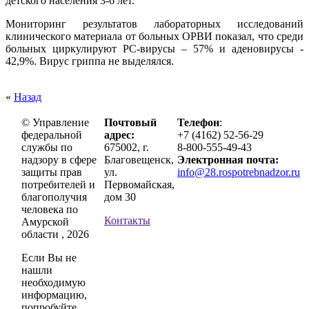
детского населения 3-6 лет.
Мониторинг результатов лабораторных исследований
клинического материала от больных ОРВИ показал, что среди
больных циркулируют РС-вирусы – 57% и аденовирусы -
42,9%. Вирус гриппа не выделялся.
«
Назад
© Управление
Почтовый
Телефон
:
федеральной
адрес:
+7 (4162) 52-56-29
службы по
675002, г.
8-800-555-49-43
надзору в сфере
Благовещенск,
Электронная почта:
защиты прав
ул.
info@28.rospotrebnadzor.ru
потребителей и
Первомайская,
благополучия
дом 30
человека по
Контакты
Амурской
области , 2026
Если Вы не
нашли
необходимую
информацию,
попробуйте