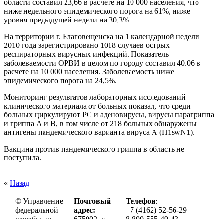
области составил 23,66 в расчете на 10 000 населения, что
ниже недельного эпидемического порога на 61%, ниже
уровня предыдущей недели на 30,3%.
На территории г. Благовещенска на 1 календарной недели
2010 года зарегистрировано 1018 случаев острых
респираторных вирусных инфекций. Показатель
заболеваемости ОРВИ в целом по городу составил 40,06 в
расчете на 10 000 населения. Заболеваемость ниже
эпидемического порога на 24,5%.
Мониторинг результатов лабораторных исследований
клинического материала от больных показал, что среди
больных циркулируют РС и аденовирусы, вирусы парагриппа
и гриппа А и В, в том числе от 218 больных обнаружены
антигены пандемического варианта вируса А (Н1swN1).
Вакцина против пандемического гриппа в область не
поступила.
«
Назад
© Управление
Почтовый
Телефон
:
федеральной
адрес:
+7 (4162) 52-56-29
службы по
675002, г.
8-800-555-49-43