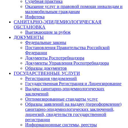
Судебная практика
Оказание услуг и правовой помощи инвалидам и
маломобильным гражданам
Инфотека
САНИТАРНО-ЭПИДЕМИОЛОГИЧЕСКАЯ
ОБСТАНОВКА
Выезжающим за рубеж
ДОКУМЕНТЫ
Федеральные законы
Постановления Правительства Российской
Федерации
Документы Роспотребнадзора
Документы Управления Роспотребнадзора
Образцы документов
ГОСУДАРСТВЕННЫЕ УСЛУГИ
Регистрация уведомлений
Государственная Регистрация и Лицензирование
Выдача санитарно-эпидемиологических
заключений
Оптимизированные стандарты услуг
Образцы заявлений на выдачу (переоформление)
санитарно-эпидемиологических заключений,
лицензий, свидетельств государственной
регистрации
Информационные системы, реестры