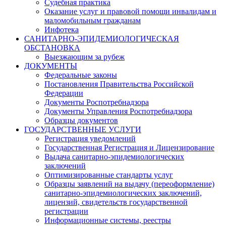
Судебная практика
Оказание услуг и правовой помощи инвалидам и
маломобильным гражданам
Инфотека
САНИТАРНО-ЭПИДЕМИОЛОГИЧЕСКАЯ
ОБСТАНОВКА
Выезжающим за рубеж
ДОКУМЕНТЫ
Федеральные законы
Постановления Правительства Российской
Федерации
Документы Роспотребнадзора
Документы Управления Роспотребнадзора
Образцы документов
ГОСУДАРСТВЕННЫЕ УСЛУГИ
Регистрация уведомлений
Государственная Регистрация и Лицензирование
Выдача санитарно-эпидемиологических
заключений
Оптимизированные стандарты услуг
Образцы заявлений на выдачу (переоформление)
санитарно-эпидемиологических заключений,
лицензий, свидетельств государственной
регистрации
Информационные системы, реестры