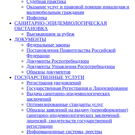
Судебная практика
Оказание услуг и правовой помощи инвалидам и
маломобильным гражданам
Инфотека
САНИТАРНО-ЭПИДЕМИОЛОГИЧЕСКАЯ
ОБСТАНОВКА
Выезжающим за рубеж
ДОКУМЕНТЫ
Федеральные законы
Постановления Правительства Российской
Федерации
Документы Роспотребнадзора
Документы Управления Роспотребнадзора
Образцы документов
ГОСУДАРСТВЕННЫЕ УСЛУГИ
Регистрация уведомлений
Государственная Регистрация и Лицензирование
Выдача санитарно-эпидемиологических
заключений
Оптимизированные стандарты услуг
Образцы заявлений на выдачу (переоформление)
санитарно-эпидемиологических заключений,
лицензий, свидетельств государственной
регистрации
Информационные системы, реестры