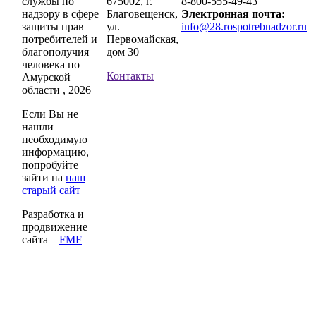
службы по
675002, г.
8-800-555-49-43
надзору в сфере
Благовещенск,
Электронная почта:
защиты прав
ул.
info@28.rospotrebnadzor.ru
потребителей и
Первомайская,
благополучия
дом 30
человека по
Контакты
Амурской
области , 2026
Если Вы не
нашли
необходимую
информацию,
попробуйте
зайти на
наш
старый сайт
Разработка и
продвижение
сайта –
FMF