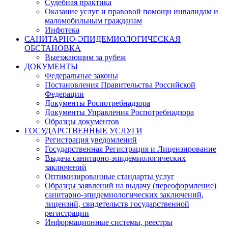
Судебная практика
Оказание услуг и правовой помощи инвалидам и
маломобильным гражданам
Инфотека
САНИТАРНО-ЭПИДЕМИОЛОГИЧЕСКАЯ
ОБСТАНОВКА
Выезжающим за рубеж
ДОКУМЕНТЫ
Федеральные законы
Постановления Правительства Российской
Федерации
Документы Роспотребнадзора
Документы Управления Роспотребнадзора
Образцы документов
ГОСУДАРСТВЕННЫЕ УСЛУГИ
Регистрация уведомлений
Государственная Регистрация и Лицензирование
Выдача санитарно-эпидемиологических
заключений
Оптимизированные стандарты услуг
Образцы заявлений на выдачу (переоформление)
санитарно-эпидемиологических заключений,
лицензий, свидетельств государственной
регистрации
Информационные системы, реестры