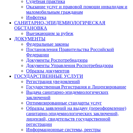
Судебная практика
Оказание услуг и правовой помощи инвалидам и
маломобильным гражданам
Инфотека
САНИТАРНО-ЭПИДЕМИОЛОГИЧЕСКАЯ
ОБСТАНОВКА
Выезжающим за рубеж
ДОКУМЕНТЫ
Федеральные законы
Постановления Правительства Российской
Федерации
Документы Роспотребнадзора
Документы Управления Роспотребнадзора
Образцы документов
ГОСУДАРСТВЕННЫЕ УСЛУГИ
Регистрация уведомлений
Государственная Регистрация и Лицензирование
Выдача санитарно-эпидемиологических
заключений
Оптимизированные стандарты услуг
Образцы заявлений на выдачу (переоформление)
санитарно-эпидемиологических заключений,
лицензий, свидетельств государственной
регистрации
Информационные системы, реестры