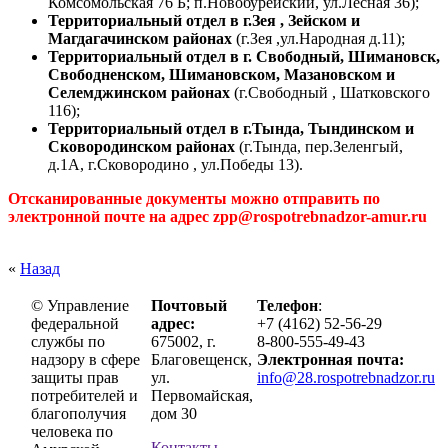
Комсомольская 76 Б; п.Новобурейский, ул.Лесная 36);
Территориальный отдел в г.Зея , Зейском и
Магдагачинском районах
(г.Зея ,ул.Народная д.11);
Территориальный отдел в г. Свободный, Шимановск,
Свободненском, Шимановском, Мазановском и
Селемджинском районах
(г.Свободный , Шатковского
116);
Территориальный отдел в г.Тында, Тындинском и
Сковородинском районах
(г.Тында, пер.Зеленгый,
д.1А, г.Сковородино , ул.Победы 13).
Отсканированные документы можно отправить по
электронной почте на адрес zpp@rospotrebnadzor-amur.ru
«
Назад
© Управление
Почтовый
Телефон
:
федеральной
адрес:
+7 (4162) 52-56-29
службы по
675002, г.
8-800-555-49-43
надзору в сфере
Благовещенск,
Электронная почта:
защиты прав
ул.
info@28.rospotrebnadzor.ru
потребителей и
Первомайская,
благополучия
дом 30
человека по
Контакты