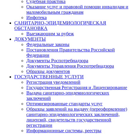
Судебная практика
Оказание услуг и правовой помощи инвалидам и
маломобильным гражданам
Инфотека
САНИТАРНО-ЭПИДЕМИОЛОГИЧЕСКАЯ
ОБСТАНОВКА
Выезжающим за рубеж
ДОКУМЕНТЫ
Федеральные законы
Постановления Правительства Российской
Федерации
Документы Роспотребнадзора
Документы Управления Роспотребнадзора
Образцы документов
ГОСУДАРСТВЕННЫЕ УСЛУГИ
Регистрация уведомлений
Государственная Регистрация и Лицензирование
Выдача санитарно-эпидемиологических
заключений
Оптимизированные стандарты услуг
Образцы заявлений на выдачу (переоформление)
санитарно-эпидемиологических заключений,
лицензий, свидетельств государственной
регистрации
Информационные системы, реестры