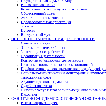
Государственная служба и кадры
Внимание вакансии!
Коллегиальные и совещательные органы
Общественный совет
Аттестационная комиссия
Профессиональная ориентация
Закупки
История
Виртуальный музей
ОСНОВНЫЕ НАПРАВЛЕНИЯ ДЕЯТЕЛЬНОСТИ
Санитарный надзор
Эпидемиологический надзор
Защита прав потребителей
Организация деятельности
Контрольная (надзорная) деятельность
Планы контрольно-надзорных мероприятий
Профилактика рисков причинения вреда (ущерба) 
Социально-гигиенический мониторинг и научно-пр
Таможенный союз
Административная практика
Судебная практика
Оказание услуг и правовой помощи инвалидам и 
Инфотека
САНИТАРНО-ЭПИДЕМИОЛОГИЧЕСКАЯ ОБСТАНО
Выезжающим за рубеж