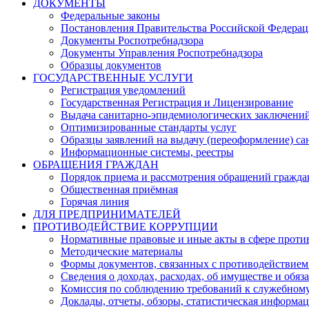
ДОКУМЕНТЫ
Федеральные законы
Постановления Правительства Российской Федера
Документы Роспотребнадзора
Документы Управления Роспотребнадзора
Образцы документов
ГОСУДАРСТВЕННЫЕ УСЛУГИ
Регистрация уведомлений
Государственная Регистрация и Лицензирование
Выдача санитарно-эпидемиологических заключени
Оптимизированные стандарты услуг
Образцы заявлений на выдачу (переоформление) са
Информационные системы, реестры
ОБРАЩЕНИЯ ГРАЖДАН
Порядок приема и рассмотрения обращений гражда
Общественная приёмная
Горячая линия
ДЛЯ ПРЕДПРИНИМАТЕЛЕЙ
ПРОТИВОДЕЙСТВИЕ КОРРУПЦИИ
Нормативные правовые и иные акты в сфере проти
Методические материалы
Формы документов, связанных с противодействием
Сведения о доходах, расходах, об имуществе и обяз
Комиссия по соблюдению требований к служебному
Доклады, отчеты, обзоры, статистическая информа