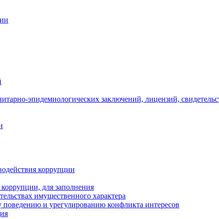
ции
й
нитарно-эпидемиологических заключений, лицензий, свидетельс
н
водействия коррупции
 коррупции, для заполнения
ательствах имущественного характера
 поведению и урегулированию конфликта интересов
ция