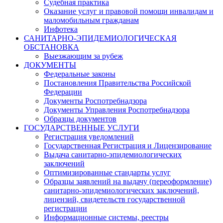
Судебная практика
Оказание услуг и правовой помощи инвалидам и
маломобильным гражданам
Инфотека
САНИТАРНО-ЭПИДЕМИОЛОГИЧЕСКАЯ
ОБСТАНОВКА
Выезжающим за рубеж
ДОКУМЕНТЫ
Федеральные законы
Постановления Правительства Российской
Федерации
Документы Роспотребнадзора
Документы Управления Роспотребнадзора
Образцы документов
ГОСУДАРСТВЕННЫЕ УСЛУГИ
Регистрация уведомлений
Государственная Регистрация и Лицензирование
Выдача санитарно-эпидемиологических
заключений
Оптимизированные стандарты услуг
Образцы заявлений на выдачу (переоформление)
санитарно-эпидемиологических заключений,
лицензий, свидетельств государственной
регистрации
Информационные системы, реестры