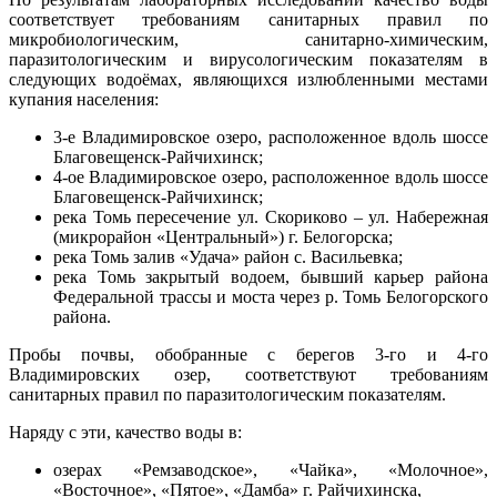
соответствует требованиям санитарных правил по
микробиологическим, санитарно-химическим,
паразитологическим и вирусологическим показателям в
следующих водоёмах, являющихся излюбленными местами
купания населения:
3-е Владимировское озеро, расположенное вдоль шоссе
Благовещенск-Райчихинск;
4-ое Владимировское озеро, расположенное вдоль шоссе
Благовещенск-Райчихинск;
река Томь пересечение ул. Скориково – ул. Набережная
(микрорайон «Центральный») г. Белогорска;
река Томь залив «Удача» район с. Васильевка;
река Томь закрытый водоем, бывший карьер района
Федеральной трассы и моста через р. Томь Белогорского
района.
Пробы почвы, обобранные с берегов 3-го и 4-го
Владимировских озер, соответствуют требованиям
санитарных правил по паразитологическим показателям.
Наряду с эти, качество воды в:
озерах «Ремзаводское», «Чайка», «Молочное»,
«Восточное», «Пятое», «Дамба» г. Райчихинска,