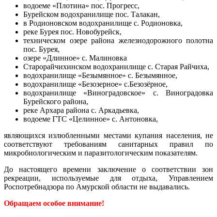
водоеме «Плотина» пос. Прогресс,
Бурейском водохранилище пос. Талакан,
в Родионовском водохранилище с. Родионовка,
реке Бурея пос. Новобурейск,
техническом озере района железнодорожного полотна
пос. Бурея,
озере «Длинное» с. Малиновка
Старорайчихинском водохранилище с. Старая Райчиха,
водохранилище «Безымянное» с. Безымянное,
водохранилище «Безозерное» с.Безозёрное,
водохранилище «Виноградовское» с. Виноградовка
Бурейского района,
реке Архара района с. Аркадьевка,
водоеме ГТС «Целинное» с. Антоновка,
являющихся излюбленными местами купания населения, не
соответствуют требованиям санитарных правил по
микробиологическим и паразитологическим показателям.
До настоящего времени заключение о соответствии зон
рекреации, используемые для отдыха, Управлением
Роспотребнадзора по Амурской области не выдавались.
Обращаем особое внимание!