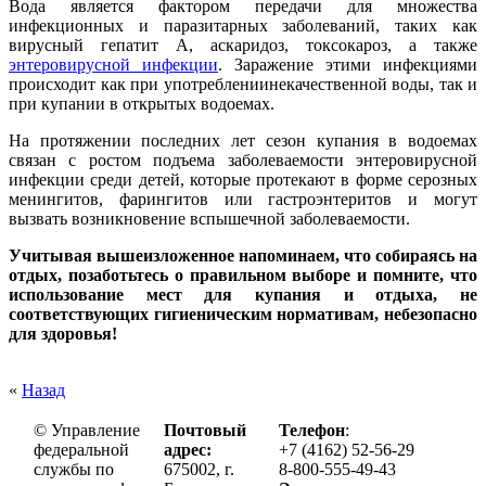
Вода является фактором передачи для множества
инфекционных и паразитарных заболеваний, таких как
вирусный гепатит А, аскаридоз, токсокароз, а также
энтеровирусной инфекции
. Заражение этими инфекциями
происходит как при употреблениинекачественной воды, так и
при купании в открытых водоемах.
На протяжении последних лет сезон купания в водоемах
связан с ростом подъема заболеваемости энтеровирусной
инфекции среди детей, которые протекают в форме серозных
менингитов, фарингитов или гастроэнтеритов и могут
вызвать возникновение вспышечной заболеваемости.
Учитывая вышеизложенное напоминаем, что собираясь на
отдых, позаботьтесь о правильном выборе и помните, что
использование мест для купания и отдыха, не
соответствующих гигиеническим нормативам, небезопасно
для здоровья!
«
Назад
© Управление
Почтовый
Телефон
:
федеральной
адрес:
+7 (4162) 52-56-29
службы по
675002, г.
8-800-555-49-43