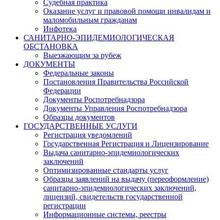
Судебная практика
Оказание услуг и правовой помощи инвалидам и
маломобильным гражданам
Инфотека
САНИТАРНО-ЭПИДЕМИОЛОГИЧЕСКАЯ
ОБСТАНОВКА
Выезжающим за рубеж
ДОКУМЕНТЫ
Федеральные законы
Постановления Правительства Российской
Федерации
Документы Роспотребнадзора
Документы Управления Роспотребнадзора
Образцы документов
ГОСУДАРСТВЕННЫЕ УСЛУГИ
Регистрация уведомлений
Государственная Регистрация и Лицензирование
Выдача санитарно-эпидемиологических
заключений
Оптимизированные стандарты услуг
Образцы заявлений на выдачу (переоформление)
санитарно-эпидемиологических заключений,
лицензий, свидетельств государственной
регистрации
Информационные системы, реестры