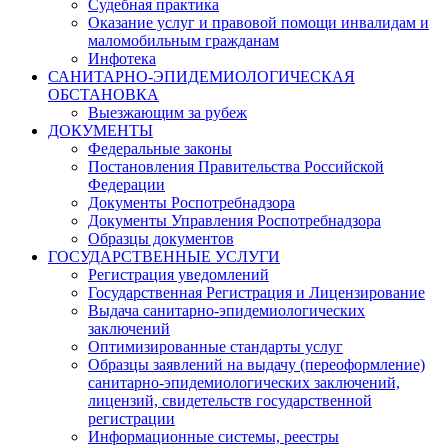
Судебная практика
Оказание услуг и правовой помощи инвалидам и
маломобильным гражданам
Инфотека
САНИТАРНО-ЭПИДЕМИОЛОГИЧЕСКАЯ
ОБСТАНОВКА
Выезжающим за рубеж
ДОКУМЕНТЫ
Федеральные законы
Постановления Правительства Российской
Федерации
Документы Роспотребнадзора
Документы Управления Роспотребнадзора
Образцы документов
ГОСУДАРСТВЕННЫЕ УСЛУГИ
Регистрация уведомлений
Государственная Регистрация и Лицензирование
Выдача санитарно-эпидемиологических
заключений
Оптимизированные стандарты услуг
Образцы заявлений на выдачу (переоформление)
санитарно-эпидемиологических заключений,
лицензий, свидетельств государственной
регистрации
Информационные системы, реестры