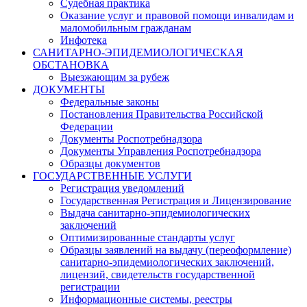
Судебная практика
Оказание услуг и правовой помощи инвалидам и
маломобильным гражданам
Инфотека
САНИТАРНО-ЭПИДЕМИОЛОГИЧЕСКАЯ
ОБСТАНОВКА
Выезжающим за рубеж
ДОКУМЕНТЫ
Федеральные законы
Постановления Правительства Российской
Федерации
Документы Роспотребнадзора
Документы Управления Роспотребнадзора
Образцы документов
ГОСУДАРСТВЕННЫЕ УСЛУГИ
Регистрация уведомлений
Государственная Регистрация и Лицензирование
Выдача санитарно-эпидемиологических
заключений
Оптимизированные стандарты услуг
Образцы заявлений на выдачу (переоформление)
санитарно-эпидемиологических заключений,
лицензий, свидетельств государственной
регистрации
Информационные системы, реестры