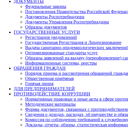
ДОКУМЕНТЫ
Федеральные законы
Постановления Правительства Российской Федера
Документы Роспотребнадзора
Документы Управления Роспотребнадзора
Образцы документов
ГОСУДАРСТВЕННЫЕ УСЛУГИ
Регистрация уведомлений
Государственная Регистрация и Лицензирование
Выдача санитарно-эпидемиологических заключени
Оптимизированные стандарты услуг
Образцы заявлений на выдачу (переоформление) са
Информационные системы, реестры
ОБРАЩЕНИЯ ГРАЖДАН
Порядок приема и рассмотрения обращений гражда
Общественная приёмная
Горячая линия
ДЛЯ ПРЕДПРИНИМАТЕЛЕЙ
ПРОТИВОДЕЙСТВИЕ КОРРУПЦИИ
Нормативные правовые и иные акты в сфере проти
Методические материалы
Формы документов, связанных с противодействием
Сведения о доходах, расходах, об имуществе и обяз
Комиссия по соблюдению требований к служебному
Доклады, отчеты, обзоры, статистическая информа