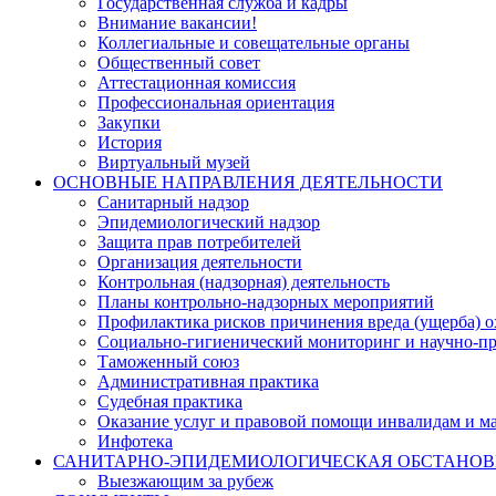
Государственная служба и кадры
Внимание вакансии!
Коллегиальные и совещательные органы
Общественный совет
Аттестационная комиссия
Профессиональная ориентация
Закупки
История
Виртуальный музей
ОСНОВНЫЕ НАПРАВЛЕНИЯ ДЕЯТЕЛЬНОСТИ
Санитарный надзор
Эпидемиологический надзор
Защита прав потребителей
Организация деятельности
Контрольная (надзорная) деятельность
Планы контрольно-надзорных мероприятий
Профилактика рисков причинения вреда (ущерба) 
Социально-гигиенический мониторинг и научно-пр
Таможенный союз
Административная практика
Судебная практика
Оказание услуг и правовой помощи инвалидам и 
Инфотека
САНИТАРНО-ЭПИДЕМИОЛОГИЧЕСКАЯ ОБСТАНО
Выезжающим за рубеж