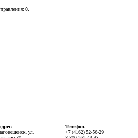
управления:
0
,
дрес:
Телефон
:
лаговещенск, ул.
+7 (4162) 52-56-29
ая, дом 30
8-800-555-49-43