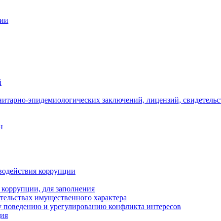
ции
й
нитарно-эпидемиологических заключений, лицензий, свидетельс
н
водействия коррупции
 коррупции, для заполнения
ательствах имущественного характера
 поведению и урегулированию конфликта интересов
ция