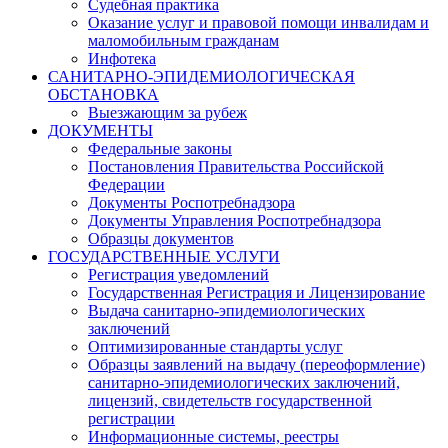
Судебная практика
Оказание услуг и правовой помощи инвалидам и
маломобильным гражданам
Инфотека
САНИТАРНО-ЭПИДЕМИОЛОГИЧЕСКАЯ
ОБСТАНОВКА
Выезжающим за рубеж
ДОКУМЕНТЫ
Федеральные законы
Постановления Правительства Российской
Федерации
Документы Роспотребнадзора
Документы Управления Роспотребнадзора
Образцы документов
ГОСУДАРСТВЕННЫЕ УСЛУГИ
Регистрация уведомлений
Государственная Регистрация и Лицензирование
Выдача санитарно-эпидемиологических
заключений
Оптимизированные стандарты услуг
Образцы заявлений на выдачу (переоформление)
санитарно-эпидемиологических заключений,
лицензий, свидетельств государственной
регистрации
Информационные системы, реестры