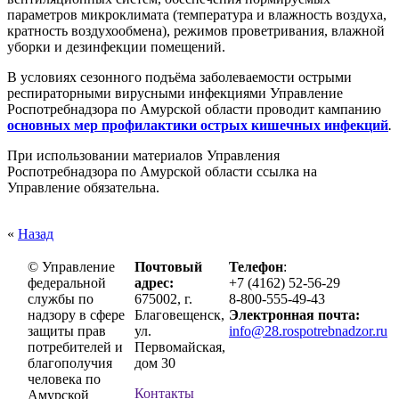
параметров микроклимата (температура и влажность воздуха,
кратность воздухообмена), режимов проветривания, влажной
уборки и дезинфекции помещений.
В условиях сезонного подъёма заболеваемости острыми
респираторными вирусными инфекциями Управление
Роспотребнадзора по Амурской области проводит кампанию
основных мер профилактики острых кишечных инфекций
.
При использовании материалов Управления
Роспотребнадзора по Амурской области ссылка на
Управление обязательна.
«
Назад
© Управление
Почтовый
Телефон
:
федеральной
адрес:
+7 (4162) 52-56-29
службы по
675002, г.
8-800-555-49-43
надзору в сфере
Благовещенск,
Электронная почта:
защиты прав
ул.
info@28.rospotrebnadzor.ru
потребителей и
Первомайская,
благополучия
дом 30
человека по
Контакты
Амурской