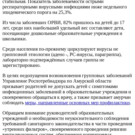
стабильная. Показатель заболеваемости острыми
респираторными вирусными инфекциями ниже недельного
эпидемического порога на 25,3%.
Из числа заболевших ОРВИ, 82% пришлось на детей до 17
лет, среди них наибольший удельный вес составляют дети,
посещающие дошкольные образовательные учреждения и
школьники.
Среди населения по-прежнему циркулируют вирусы не
гриппозной этиологии (адено -, РС-вирусы, парагриппа),
лабораторно подтверждённых случаев гриппа не
зарегистрировано.
В целях недопущения возникновения групповых заболеваний
Управление Роспотребнадзора по Амурской области
призывает родителей не допускать детей с симптомами
инфекционных заболеваний в образовательные учреждения и
своевременно обращаться к врачу, а также
призывает амурчан
соблюдать
меры, направленные
основных мер профилактики
.
Обращаем внимание руководителей образовательных
учреждений о необходимости неукоснительного соблюдения
требований санитарного законодательства в части проведения
«утренних фильтров», своевременного проведения ревизии
вентиляционных систем, обеспечения нормируемых