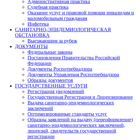
Административная практика
Судебная практика
Оказание услуг и правовой помощи инвалидам и
маломобильным гражданам
Инфотека
САНИТАРНО-ЭПИДЕМИОЛОГИЧЕСКАЯ
ОБСТАНОВКА
Выезжающим за рубеж
ДОКУМЕНТЫ
Федеральные законы
Постановления Правительства Российской
Федерации
Документы Роспотребнадзора
Документы Управления Роспотребнадзора
Образцы документов
ГОСУДАРСТВЕННЫЕ УСЛУГИ
Регистрация уведомлений
Государственная Регистрация и Лицензирование
Выдача санитарно-эпидемиологических
заключений
Оптимизированные стандарты услуг
Образцы заявлений на выдачу (переоформление)
санитарно-эпидемиологических заключений,
лицензий, свидетельств государственной
регистрации