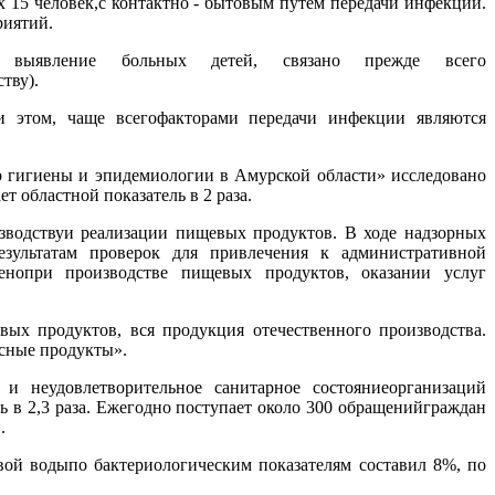
15 человек,с контактно - бытовым путем передачи инфекции.
риятий.
е выявление больных детей, связано прежде всего
тву).
и этом, чаще всегофакторами передачи инфекции являются
р гигиены и эпидемиологии в Амурской области» исследовано
т областной показатель в 2 раза.
зводствуи реализации пищевых продуктов. В ходе надзорных
езультатам проверок для привлечения к административной
ленопри производстве пищевых продуктов, оказании услуг
вых продуктов, вся продукция отечественного производства.
ясные продукты».
 неудовлетворительное санитарное состояниеорганизаций
ь в 2,3 раза. Ежегодно поступает около 300 обращенийграждан
.
вой водыпо бактериологическим показателям составил 8%, по