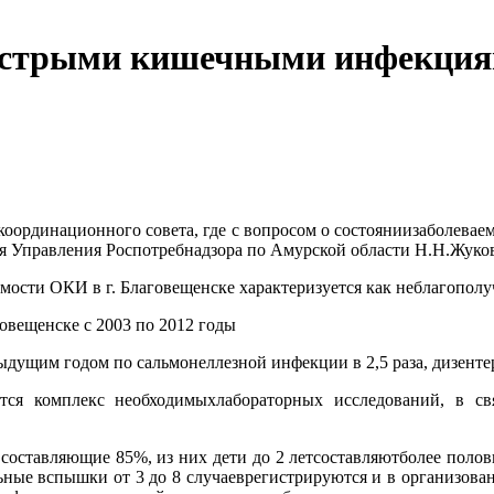
острыми кишечными инфекциям
е координационного совета, где с вопросом о состояниизаболе
ля Управления Роспотребнадзора по Амурской области Н.Н.Жуков
емости ОКИ в г. Благовещенске характеризуется как неблагопол
овещенске с 2003 по 2012 годы
дыдущим годом по сальмонеллезной инфекции в 2,5 раза, дизенте
тся комплекс необходимыхлабораторных исследований, в св
составляющие 85%, из них дети до 2 летсоставляютболее полов
ные вспышки от 3 до 8 случаеврегистрируются и в организован