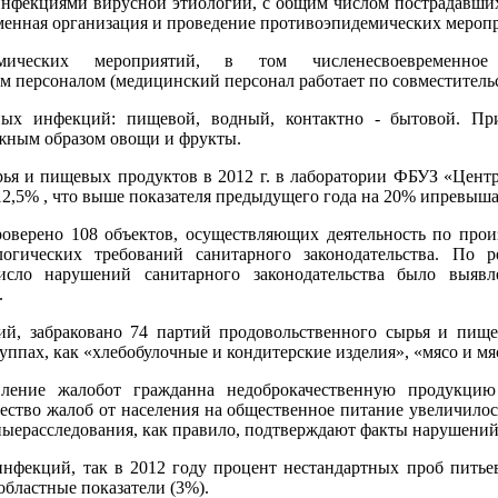
нфекциями вирусной этиологии, с общим числом пострадавших 
менная организация и проведение противоэпидемических мероп
емических мероприятий, в том численесвоевременно
персоналом (медицинский персонал работает по совместительс
ых инфекций: пищевой, водный, контактно - бытовой. Пр
лжным образом овощи и фрукты.
ырья и пищевых продуктов в 2012 г. в лаборатории ФБУЗ «Цент
12,5% , что выше показателя предыдущего года на 20% ипревышае
роверено 108 объектов, осуществляющих деятельность по прои
огических требований санитарного законодательства. По р
число нарушений санитарного законодательства было выяв
.
ий, забраковано 74 партий продовольственного сырья и пище
уппах, как «хлебобулочные и кондитерские изделия», «мясо и м
ение жалобот гражданна недоброкачественную продукцию и
ество жалоб от населения на общественное питание увеличилос
ыерасследования, как правило, подтверждают факты нарушений
нфекций, так в 2012 году процент нестандартных проб питье
областные показатели (3%).