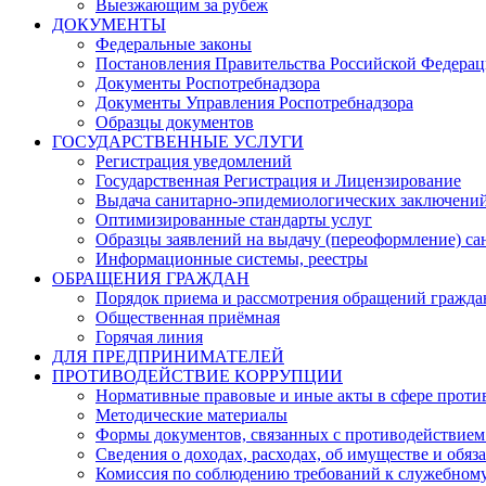
Выезжающим за рубеж
ДОКУМЕНТЫ
Федеральные законы
Постановления Правительства Российской Федера
Документы Роспотребнадзора
Документы Управления Роспотребнадзора
Образцы документов
ГОСУДАРСТВЕННЫЕ УСЛУГИ
Регистрация уведомлений
Государственная Регистрация и Лицензирование
Выдача санитарно-эпидемиологических заключени
Оптимизированные стандарты услуг
Образцы заявлений на выдачу (переоформление) са
Информационные системы, реестры
ОБРАЩЕНИЯ ГРАЖДАН
Порядок приема и рассмотрения обращений гражда
Общественная приёмная
Горячая линия
ДЛЯ ПРЕДПРИНИМАТЕЛЕЙ
ПРОТИВОДЕЙСТВИЕ КОРРУПЦИИ
Нормативные правовые и иные акты в сфере проти
Методические материалы
Формы документов, связанных с противодействием
Сведения о доходах, расходах, об имуществе и обяз
Комиссия по соблюдению требований к служебному