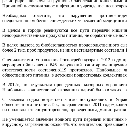
регистрировались очаги групповых заболеваний кишечными и
Причиной послужил занос инфекции в учреждение, несвоевре
Необходимо отметить, что нарушения противоэпид
снедостаточнымобеспечениемдетских учреждений медицинским 
В целом в городе реализуются все пути передачи кишечн
недоброкачественные продукты питания, не обработанные до
В целях надзора за биобезопасностью продовольственного с
более 2 тыс. проб продуктов, из них нестандартные составили 
Специалистами Управления Роспотребнадзора в 2012 году п
мероприятийвыявлено 646 нарушений санитарно-эпидемиол
ответственности составлено119 протоколов. Наибольшее 
общественного питания, в детскихи подростковых коллективах
В 2012г., по результатам проведенных надзорных мероприят
Наибольшее количество забракованных партий было в таких гр
С каждым годом возрастает число поступающих в Управл
общественного питания.Так, по сравнению с 2011 годом,колич
на продовольственную торговлю, проведенныеадминистративн
Не уменьшается значение водного пути передачи кишечных и
вирусному загрязнению около 4%, что значительно превышает 