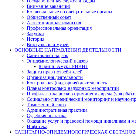
Государственная служба и кадры
Внимание вакансии!
Коллегиальные и совещательные органы
Общественный совет
Аттестационная комиссия
Профессиональная ориентация
Закупки
История
Виртуальный музей
ОСНОВНЫЕ НАПРАВЛЕНИЯ ДЕЯТЕЛЬНОСТИ
Санитарный надзор
Эпидемиологический надзор
#Грипп_АмурПРИВИТ
Защита прав потребителей
Организация деятельности
Контрольная (надзорная) деятельность
Планы контрольно-надзорных мероприятий
Профилактика рисков причинения вреда (ущерба) 
Социально-гигиенический мониторинг и научно-пр
Таможенный союз
Административная практика
Судебная практика
Оказание услуг и правовой помощи инвалидам и 
Инфотека
САНИТАРНО-ЭПИДЕМИОЛОГИЧЕСКАЯ ОБСТАНО