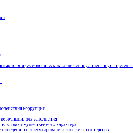
ции
й
нитарно-эпидемиологических заключений, лицензий, свидетельс
н
водействия коррупции
 коррупции, для заполнения
ательствах имущественного характера
 поведению и урегулированию конфликта интересов