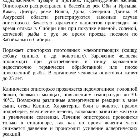
ходах,желчном пузыре и протоках поджелудочной железы.
Описторхоз распространен в бассейнах рек Оби и Иртыша,
Камы, Днепра, реже Волги, Дона, Северной Двины. В
Амурской области регистрируются завозные случаи
описторхоза. Зачастую заражение пациентов происходит во
время отдыха в Сибири или при покупке вяленой, соленой,
копченой рыбы с рук во время проезда поездом по
Забайкалью и Сибири.
П
оражает описторхоз плотоядных млекопитающих (кошку,
собаку, свинью, и др. животных). Заражение человека
происходит при употреблении в пищу зараженной
недостаточно термически обработанной или плохо
просоленной рыбы. В организме человека описторхи живут
до 25 лет.
Клинически описторхоз проявляется недомоганием, головной
болью, болями в мышцах, повышением температуры до 39-
40°С. Возможны различные аллергические реакции в виде
сыпи, отека Квинке. Характерны боли в животе, правом
подреберье, увеличение печени, возможно развитие желтухи
и увеличение селезенки. Лечение описторхоза проводится
только в стационаре, так как во время лечения часто
снижается давление и происходит усиление аллергических
реакций.