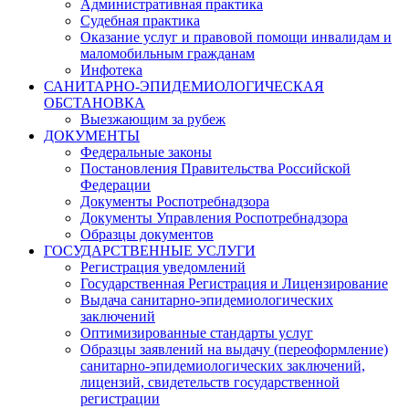
Административная практика
Судебная практика
Оказание услуг и правовой помощи инвалидам и
маломобильным гражданам
Инфотека
САНИТАРНО-ЭПИДЕМИОЛОГИЧЕСКАЯ
ОБСТАНОВКА
Выезжающим за рубеж
ДОКУМЕНТЫ
Федеральные законы
Постановления Правительства Российской
Федерации
Документы Роспотребнадзора
Документы Управления Роспотребнадзора
Образцы документов
ГОСУДАРСТВЕННЫЕ УСЛУГИ
Регистрация уведомлений
Государственная Регистрация и Лицензирование
Выдача санитарно-эпидемиологических
заключений
Оптимизированные стандарты услуг
Образцы заявлений на выдачу (переоформление)
санитарно-эпидемиологических заключений,
лицензий, свидетельств государственной
регистрации