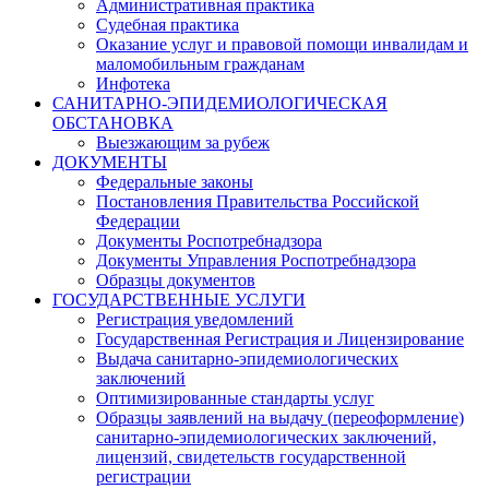
Административная практика
Судебная практика
Оказание услуг и правовой помощи инвалидам и
маломобильным гражданам
Инфотека
САНИТАРНО-ЭПИДЕМИОЛОГИЧЕСКАЯ
ОБСТАНОВКА
Выезжающим за рубеж
ДОКУМЕНТЫ
Федеральные законы
Постановления Правительства Российской
Федерации
Документы Роспотребнадзора
Документы Управления Роспотребнадзора
Образцы документов
ГОСУДАРСТВЕННЫЕ УСЛУГИ
Регистрация уведомлений
Государственная Регистрация и Лицензирование
Выдача санитарно-эпидемиологических
заключений
Оптимизированные стандарты услуг
Образцы заявлений на выдачу (переоформление)
санитарно-эпидемиологических заключений,
лицензий, свидетельств государственной
регистрации