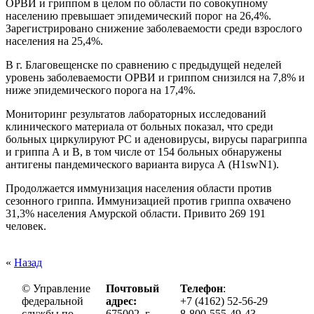
ОРВИ и гриппом в целом по области по совокупному
населению превышает эпидемический порог на 26,4%.
Зарегистрировано снижение заболеваемости среди взрослого
населения на 25,4%.
В г. Благовещенске по сравнению с предыдущей неделей
уровень заболеваемости ОРВИ и гриппом снизился на 7,8% и
ниже эпидемического порога на 17,4%.
Мониторинг результатов лабораторных исследований
клинического материала от больных показал, что среди
больных циркулируют РС и аденовирусы, вирусы парагриппа
и гриппа А и В, в том числе от 154 больных обнаружены
антигены пандемического варианта вируса А (Н1swN1).
Продолжается иммунизация населения области против
сезонного гриппа. Иммунизацией против гриппа охвачено
31,3% населения Амурской области. Привито 269 191
человек.
«
Назад
© Управление
Почтовый
Телефон
:
федеральной
адрес:
+7 (4162) 52-56-29
службы по
675002, г.
8-800-555-49-43