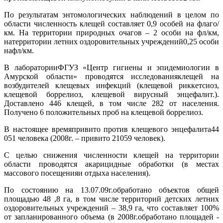
По результатам энтомологических наблюдений в целом по
области численность клещей составляет 0,9 особей на флаго/
км. На территории природных очагов – 2 особи на фл/км,
натерритории летних оздоровительных учреждений0,25 особи
нафл/км.
В лабораторииФГУЗ «Центр гигиены и эпидемиологии в
Амурской области» проводятся исследованияклещей на
возбудителей клещевых инфекций (клещевой риккетсиоз,
клещевой боррелиоз, клещевой вирусный энцефалит.).
Доставлено 446 клещей, в том числе 282 от населения.
Получено 6 положительных проб на клещевой боррелиоз.
В настоящее времяпривито против клещевого энцефалита44
051 человека (2008г. – привито 21059 человек).
С целью снижения численности клещей на территории
области проводятся акарицидные обработки (в местах
массового посещенияи отдыха населения).
По состоянию на 13.07.09г.обработано объектов общей
площадью 48
,8 га
, в том числе территорий детских летних
оздоровительных учреждений – 38,9 га, что составляет 100%
от запланированного объема (в 2008г.обработано площадей -