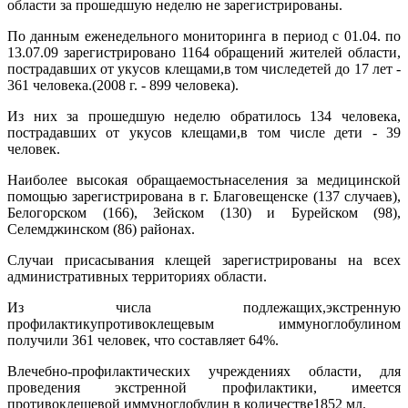
области за прошедшую неделю не зарегистрированы.
По данным еженедельного мониторинга в период с 01.04. по
13.07.09 зарегистрировано 1164 обращений жителей области,
пострадавших от укусов клещами,в том числедетей до 17 лет -
361 человека.(
2008 г
. - 899 человека).
Из них за прошедшую неделю обратилось 134 человека,
пострадавших от укусов клещами,в том числе дети - 39
человек.
Наиболее высокая обращаемостьнаселения за медицинской
помощью зарегистрирована в г. Благовещенске (137 случаев),
Белогорском (166), Зейском (130) и Бурейском (98),
Селемджинском (86) районах.
Случаи присасывания клещей зарегистрированы на всех
административных территориях области.
Из числа подлежащих,экстренную
профилактикупротивоклещевым иммуноглобулином
получили 361 человек, что составляет 64%.
Влечебно-профилактических учреждениях области, для
проведения экстренной профилактики, имеется
противоклещевой иммуноглобулин в количестве1852 мл.