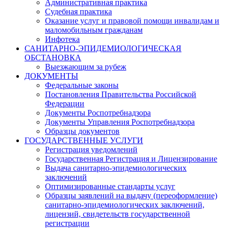
Административная практика
Судебная практика
Оказание услуг и правовой помощи инвалидам и
маломобильным гражданам
Инфотека
САНИТАРНО-ЭПИДЕМИОЛОГИЧЕСКАЯ
ОБСТАНОВКА
Выезжающим за рубеж
ДОКУМЕНТЫ
Федеральные законы
Постановления Правительства Российской
Федерации
Документы Роспотребнадзора
Документы Управления Роспотребнадзора
Образцы документов
ГОСУДАРСТВЕННЫЕ УСЛУГИ
Регистрация уведомлений
Государственная Регистрация и Лицензирование
Выдача санитарно-эпидемиологических
заключений
Оптимизированные стандарты услуг
Образцы заявлений на выдачу (переоформление)
санитарно-эпидемиологических заключений,
лицензий, свидетельств государственной
регистрации