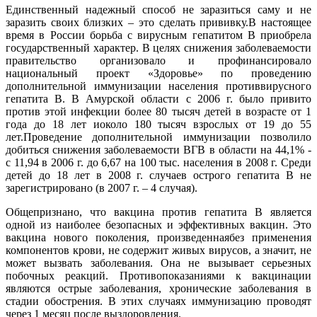
Единственный надежный способ не заразиться саму и не
заразить своих близких – это сделать прививку.В настоящее
время в России борьба с вирусным гепатитом В приобрела
государственный характер. В целях снижения заболеваемости
правительство организовало и профинансировало
национальный проект «Здоровье» по проведению
дополнительной иммунизации населения противвирусного
гепатита В. В Амурской области с
2006 г
. было привито
против этой инфекции более 80 тысяч детей в возрасте от 1
года до 18 лет иоколо 180 тысяч взрослых от 19 до 55
лет.Проведение дополнительной иммунизации позволило
добиться снижения заболеваемости ВГВ в области на 44,1% -
с 11,94 в
2006 г
. до 6,67 на 100 тыс. населения в
2008 г
. Среди
детей до 18 лет в
2008 г
. случаев острого гепатита В не
зарегистрировано (в
2007 г
. – 4 случая).
Общепризнано, что вакцина против гепатита В является
одной из наиболее безопасных и эффективных вакцин. Это
вакцина нового поколения, произведеннаябез применения
компонентов крови, не содержит живых вирусов, а значит, не
может вызвать заболевания. Она не вызывает серьезных
побочных реакций. Противопоказаниями к вакцинации
являются острые заболевания, хронические заболевания в
стадии обострения. В этих случаях иммунизацию проводят
через 1 месяц после выздоровления.