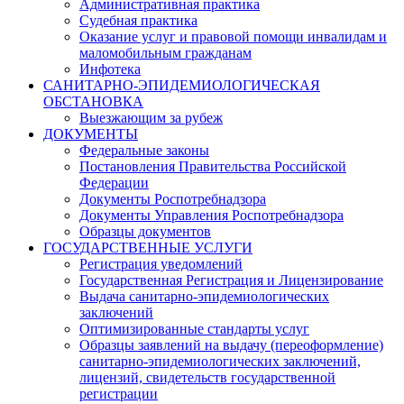
Административная практика
Судебная практика
Оказание услуг и правовой помощи инвалидам и
маломобильным гражданам
Инфотека
САНИТАРНО-ЭПИДЕМИОЛОГИЧЕСКАЯ
ОБСТАНОВКА
Выезжающим за рубеж
ДОКУМЕНТЫ
Федеральные законы
Постановления Правительства Российской
Федерации
Документы Роспотребнадзора
Документы Управления Роспотребнадзора
Образцы документов
ГОСУДАРСТВЕННЫЕ УСЛУГИ
Регистрация уведомлений
Государственная Регистрация и Лицензирование
Выдача санитарно-эпидемиологических
заключений
Оптимизированные стандарты услуг
Образцы заявлений на выдачу (переоформление)
санитарно-эпидемиологических заключений,
лицензий, свидетельств государственной
регистрации