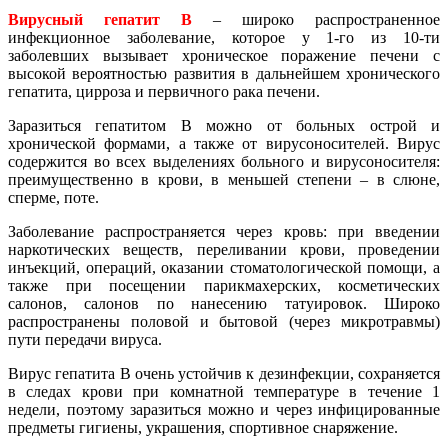
Вирусный гепатит В
– широко распространенное
инфекционное заболевание, которое у 1-го из 10-ти
заболевших вызывает хроническое поражение печени с
высокой вероятностью развития в дальнейшем хронического
гепатита, цирроза и первичного рака печени.
Заразиться гепатитом В можно от больных острой и
хронической формами, а также от вирусоносителей. Вирус
содержится во всех выделениях больного и вирусоносителя:
преимущественно в крови, в меньшей степени – в слюне,
сперме, поте.
Заболевание распространяется через кровь: при введении
наркотических веществ, переливании крови, проведении
инъекций, операций, оказании стоматологической помощи, а
также при посещении парикмахерских, косметических
салонов, салонов по нанесению татуировок. Широко
распространены половой и бытовой (через микротравмы)
пути передачи вируса.
Вирус гепатита В очень устойчив к дезинфекции, сохраняется
в следах крови при комнатной температуре в течение 1
недели, поэтому заразиться можно и через инфицированные
предметы гигиены, украшения, спортивное снаряжение.