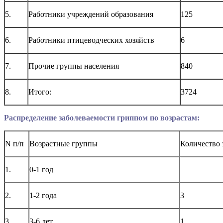
5.
Работники учреждений образования
125
6.
Работники птицеводческих хозяйств
6
7.
Прочие группы населения
840
8.
Итого:
3724
Распределение заболеваемости гриппом по возрастам:
N п/п
Возрастные группы
Количество
1.
0-1 год
2.
1-2 года
3
3.
3-6 лет
1