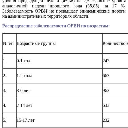
уровня предыдущей недели (45,36) на 7,5 %, выше уровня
аналогичной недели прошлого года (35,85) на 17 %.
Заболеваемость ОРВИ не превышает эпидемические пороги
на административных территориях области.
Распределение заболеваемости ОРВИ по возрастам:
N п/п
Возрастные группы
Количество 
1.
0-1 год
243
2.
1-2 года
663
3.
3-6 лет
963
4.
7-14 лет
633
5.
15-17 лет
232