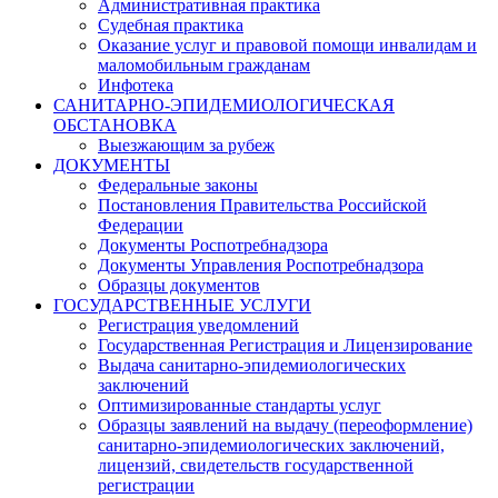
Административная практика
Судебная практика
Оказание услуг и правовой помощи инвалидам и
маломобильным гражданам
Инфотека
САНИТАРНО-ЭПИДЕМИОЛОГИЧЕСКАЯ
ОБСТАНОВКА
Выезжающим за рубеж
ДОКУМЕНТЫ
Федеральные законы
Постановления Правительства Российской
Федерации
Документы Роспотребнадзора
Документы Управления Роспотребнадзора
Образцы документов
ГОСУДАРСТВЕННЫЕ УСЛУГИ
Регистрация уведомлений
Государственная Регистрация и Лицензирование
Выдача санитарно-эпидемиологических
заключений
Оптимизированные стандарты услуг
Образцы заявлений на выдачу (переоформление)
санитарно-эпидемиологических заключений,
лицензий, свидетельств государственной
регистрации