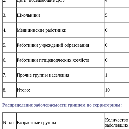
2.
Дети, посещающие ДОУ
4
3.
Школьники
5
4.
Медицинские работники
0
5.
Работники учреждений образования
0
6.
Работники птицеводческих хозяйств
0
7.
Прочие группы населения
1
8.
Итого:
10
Распределение заболеваемости гриппом по территориям:
Количество
N п/п
Возрастные группы
заболевших