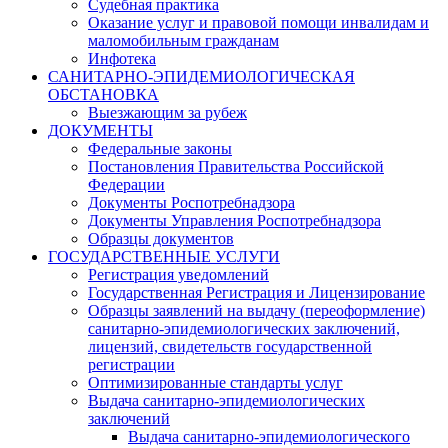
Судебная практика
Оказание услуг и правовой помощи инвалидам и
маломобильным гражданам
Инфотека
САНИТАРНО-ЭПИДЕМИОЛОГИЧЕСКАЯ
ОБСТАНОВКА
Выезжающим за рубеж
ДОКУМЕНТЫ
Федеральные законы
Постановления Правительства Российской
Федерации
Документы Роспотребнадзора
Документы Управления Роспотребнадзора
Образцы документов
ГОСУДАРСТВЕННЫЕ УСЛУГИ
Регистрация уведомлений
Государственная Регистрация и Лицензирование
Образцы заявлений на выдачу (переоформление)
санитарно-эпидемиологических заключений,
лицензий, свидетельств государственной
регистрации
Оптимизированные стандарты услуг
Выдача санитарно-эпидемиологических
заключений
Выдача санитарно-эпидемиологического