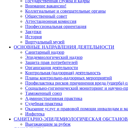
Государственная служба и кадры
Внимание вакансии!
Коллегиальные и совещательные органы
Общественный совет
Аттестационная комиссия
Профессиональная ориентация
Закупки
История
Виртуальный музей
ОСНОВНЫЕ НАПРАВЛЕНИЯ ДЕЯТЕЛЬНОСТИ
Санитарный надзор
Эпидемиологический надзор
Защита прав потребителей
Организация деятельности
Контрольная (надзорная) деятельность
Планы контрольно-надзорных мероприятий
Профилактика рисков причинения вреда (ущерба) 
Социально-гигиенический мониторинг и научно-пр
Таможенный союз
Административная практика
Судебная практика
Оказание услуг и правовой помощи инвалидам и 
Инфотека
САНИТАРНО-ЭПИДЕМИОЛОГИЧЕСКАЯ ОБСТАНО
Выезжающим за рубеж