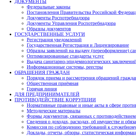
ДОКУМЕНТЫ
Федеральные законы
Постановления Правительства Российской Федера
Документы Роспотребнадзора
Документы Управления Роспотребнадзора
Образцы документов
ГОСУДАРСТВЕННЫЕ УСЛУГИ
Регистрация уведомлений
Государственная Регистрация и Лицензирование
Образцы заявлений на выдачу (переоформление) са
Оптимизированные стандарты услуг
Выдача санитарно-эпидемиологических заключени
Информационные системы, реестры
ОБРАЩЕНИЯ ГРАЖДАН
Порядок приема и рассмотрения обращений гражда
Общественная приёмная
Горячая линия
ДЛЯ ПРЕДПРИНИМАТЕЛЕЙ
ПРОТИВОДЕЙСТВИЕ КОРРУПЦИИ
Нормативные правовые и иные акты в сфере проти
Методические материалы
Формы документов, связанных с противодействием
Сведения о доходах, расходах, об имуществе и обяз
Комиссия по соблюдению требований к служебному
Доклады, отчеты, обзоры, статистическая информа