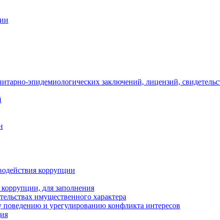
ции
нитарно-эпидемиологических заключений, лицензий, свидетельс
й
н
водействия коррупции
 коррупции, для заполнения
ательствах имущественного характера
 поведению и урегулированию конфликта интересов
ция