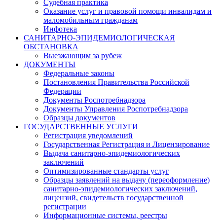
Судебная практика
Оказание услуг и правовой помощи инвалидам и
маломобильным гражданам
Инфотека
САНИТАРНО-ЭПИДЕМИОЛОГИЧЕСКАЯ
ОБСТАНОВКА
Выезжающим за рубеж
ДОКУМЕНТЫ
Федеральные законы
Постановления Правительства Российской
Федерации
Документы Роспотребнадзора
Документы Управления Роспотребнадзора
Образцы документов
ГОСУДАРСТВЕННЫЕ УСЛУГИ
Регистрация уведомлений
Государственная Регистрация и Лицензирование
Выдача санитарно-эпидемиологических
заключений
Оптимизированные стандарты услуг
Образцы заявлений на выдачу (переоформление)
санитарно-эпидемиологических заключений,
лицензий, свидетельств государственной
регистрации
Информационные системы, реестры