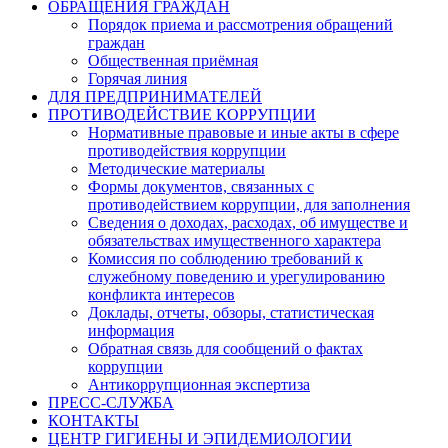
ОБРАЩЕНИЯ ГРАЖДАН
Порядок приема и рассмотрения обращений
граждан
Общественная приёмная
Горячая линия
ДЛЯ ПРЕДПРИНИМАТЕЛЕЙ
ПРОТИВОДЕЙСТВИЕ КОРРУПЦИИ
Нормативные правовые и иные акты в сфере
противодействия коррупции
Методические материалы
Формы документов, связанных с
противодействием коррупции, для заполнения
Сведения о доходах, расходах, об имуществе и
обязательствах имущественного характера
Комиссия по соблюдению требований к
служебному поведению и урегулированию
конфликта интересов
Доклады, отчеты, обзоры, статистическая
информация
Обратная связь для сообщений о фактах
коррупции
Антикоррупционная экспертиза
ПРЕСС-СЛУЖБА
КОНТАКТЫ
ЦЕНТР ГИГИЕНЫ И ЭПИДЕМИОЛОГИИ