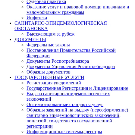
Судебная практика
Оказание услуг и правовой помощи инвалидам и
маломобильным гражданам
Инфотека
САНИТАРНО-ЭПИДЕМИОЛОГИЧЕСКАЯ
ОБСТАНОВКА
Выезжающим за рубеж
ДОКУМЕНТЫ
Федеральные законы
Постановления Правительства Российской
Федерации
Документы Роспотребнадзора
Документы Управления Роспотребнадзора
Образцы документов
ГОСУДАРСТВЕННЫЕ УСЛУГИ
Регистрация уведомлений
Государственная Регистрация и Лицензирование
Выдача санитарно-эпидемиологических
заключений
Оптимизированные стандарты услуг
Образцы заявлений на выдачу (переоформление)
санитарно-эпидемиологических заключений,
лицензий, свидетельств государственной
регистрации
Информационные системы, реестры