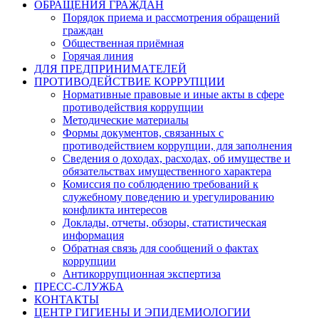
ОБРАЩЕНИЯ ГРАЖДАН
Порядок приема и рассмотрения обращений
граждан
Общественная приёмная
Горячая линия
ДЛЯ ПРЕДПРИНИМАТЕЛЕЙ
ПРОТИВОДЕЙСТВИЕ КОРРУПЦИИ
Нормативные правовые и иные акты в сфере
противодействия коррупции
Методические материалы
Формы документов, связанных с
противодействием коррупции, для заполнения
Сведения о доходах, расходах, об имуществе и
обязательствах имущественного характера
Комиссия по соблюдению требований к
служебному поведению и урегулированию
конфликта интересов
Доклады, отчеты, обзоры, статистическая
информация
Обратная связь для сообщений о фактах
коррупции
Антикоррупционная экспертиза
ПРЕСС-СЛУЖБА
КОНТАКТЫ
ЦЕНТР ГИГИЕНЫ И ЭПИДЕМИОЛОГИИ