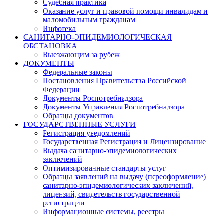
Судебная практика
Оказание услуг и правовой помощи инвалидам и
маломобильным гражданам
Инфотека
САНИТАРНО-ЭПИДЕМИОЛОГИЧЕСКАЯ
ОБСТАНОВКА
Выезжающим за рубеж
ДОКУМЕНТЫ
Федеральные законы
Постановления Правительства Российской
Федерации
Документы Роспотребнадзора
Документы Управления Роспотребнадзора
Образцы документов
ГОСУДАРСТВЕННЫЕ УСЛУГИ
Регистрация уведомлений
Государственная Регистрация и Лицензирование
Выдача санитарно-эпидемиологических
заключений
Оптимизированные стандарты услуг
Образцы заявлений на выдачу (переоформление)
санитарно-эпидемиологических заключений,
лицензий, свидетельств государственной
регистрации
Информационные системы, реестры