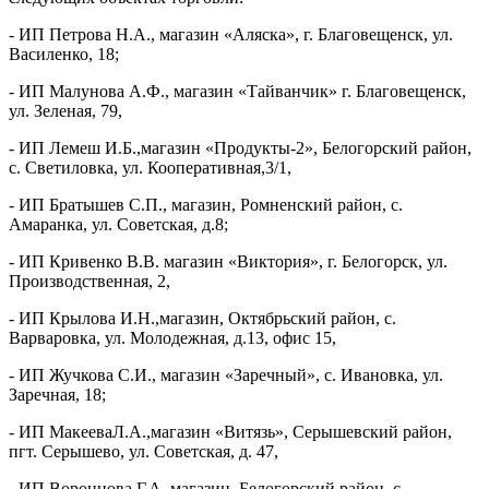
- ИП Петрова Н.А., магазин «Аляска», г. Благовещенск, ул.
Василенко, 18;
- ИП Малунова А.Ф., магазин «Тайванчик» г. Благовещенск,
ул. Зеленая, 79,
- ИП Лемеш И.Б.,магазин «Продукты-2», Белогорский район,
с. Светиловка, ул. Кооперативная,3/1,
- ИП
Братышев С.П.
, магазин, Ромненский район, с.
Амаранка, ул. Советская, д.8;
- ИП
Кривенко В.В.
магазин «Виктория», г. Белогорск, ул.
Производственная, 2,
- ИП
Крылова И.Н.,магазин, Октябрьский район, с.
Варваровка, ул. Молодежная, д.13, офис 15,
- ИП
Жучкова С.И., магазин «Заречный», с. Ивановка, ул.
Заречная, 18;
- ИП МакееваЛ.А.,магазин «Витязь», Серышевский район,
пгт. Серышево, ул. Советская, д. 47,
- ИП Воронцова Г.А.,магазин, Белогорский район, с.