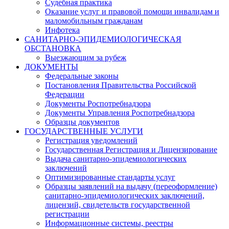
Судебная практика
Оказание услуг и правовой помощи инвалидам и
маломобильным гражданам
Инфотека
САНИТАРНО-ЭПИДЕМИОЛОГИЧЕСКАЯ
ОБСТАНОВКА
Выезжающим за рубеж
ДОКУМЕНТЫ
Федеральные законы
Постановления Правительства Российской
Федерации
Документы Роспотребнадзора
Документы Управления Роспотребнадзора
Образцы документов
ГОСУДАРСТВЕННЫЕ УСЛУГИ
Регистрация уведомлений
Государственная Регистрация и Лицензирование
Выдача санитарно-эпидемиологических
заключений
Оптимизированные стандарты услуг
Образцы заявлений на выдачу (переоформление)
санитарно-эпидемиологических заключений,
лицензий, свидетельств государственной
регистрации
Информационные системы, реестры