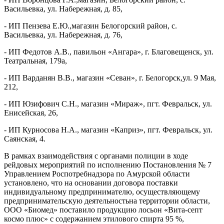
Васильевка, ул. Набережная, д. 85,
- ИП Пензева Е.Ю.,магазин Белогорский район, с.
Васильевка, ул. Набережная, д. 76,
- ИП Федотов А.В., павильон «Ангара», г. Благовещенск, ул.
Театральная, 179а,
- ИП Варданян В.В.,
магазин «Севан»,
г. Белогорск,ул. 9 Мая,
212,
- ИП Юзифович С.Н., магазин «Мираж», пгт. Февральск, ул.
Енисейская, 26,
- ИП Курносова Н.А., магазин «Каприз», пгт. Февральск, ул.
Саянская, 4.
В рамках взаимодействия с органами полиции в ходе
рейдовых мероприятий по исполнению Постановления № 7
Управлением Роспотребнадзора по Амурской области
установлено, что на основании договора поставки
индивидуальному предпринимателю, осуществляющему
предпринимательскую деятельностьна территории области,
ООО «Биомед» поставило продукцию лосьон «Вита-септ
космо плюс» с содержанием этилового спирта 95 %,